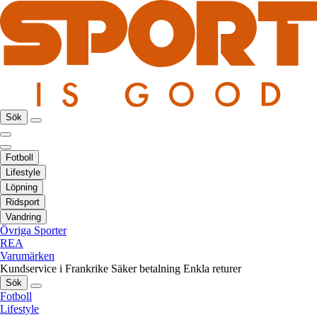
Sök
Fotboll
Lifestyle
Löpning
Ridsport
Vandring
Övriga Sporter
REA
Varumärken
Kundservice i Frankrike
Säker betalning
Enkla returer
Sök
Fotboll
Lifestyle