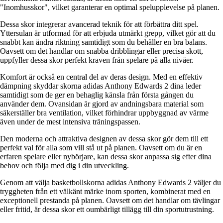
"Inomhusskor", vilket garanterar en optimal spelupplevelse på planen.
Dessa skor integrerar avancerad teknik för att förbättra ditt spel.
Yttersulan är utformad för att erbjuda utmärkt grepp, vilket gör att du
snabbt kan ändra riktning samtidigt som du behåller en bra balans.
Oavsett om det handlar om snabba dribblingar eller precisa skott,
uppfyller dessa skor perfekt kraven från spelare på alla nivåer.
Komfort är också en central del av deras design. Med en effektiv
dämpning skyddar skorna adidas Anthony Edwards 2 dina leder
samtidigt som de ger en behaglig känsla från första gången du
använder dem. Ovansidan är gjord av andningsbara material som
säkerställer bra ventilation, vilket förhindrar uppbyggnad av värme
även under de mest intensiva träningspassen.
Den moderna och attraktiva designen av dessa skor gör dem till ett
perfekt val för alla som vill stå ut på planen. Oavsett om du är en
erfaren spelare eller nybörjare, kan dessa skor anpassa sig efter dina
behov och följa med dig i din utveckling.
Genom att välja basketbollskorna adidas Anthony Edwards 2 väljer du
tryggheten från ett välkänt märke inom sporten, kombinerat med en
exceptionell prestanda på planen. Oavsett om det handlar om tävlingar
eller fritid, är dessa skor ett oumbärligt tillägg till din sportutrustning.