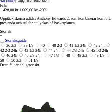
4.8 (899)
Lägg till en recension
Från
1 428,00 kr
1 009,00 kr
-29%
Upptäck skorna adidas Anthony Edwards 2, som kombinerar komfort,
prestanda och stil för att lyckas på basketplanen.
Storlek
*
Storleksguide
36 2/3
39 1/3
40
40 2/3
41 1/3
24h
42
24h
42 2/3
24h
43 1/3
24h
44
24h
44 2/3
24h
45 1/3
24h
46
24h
46 2/3
24h
47 1/3
48
48 2/3
49 1/3
50
50 2/3
51 1/3
Detta fält är obligatoriskt