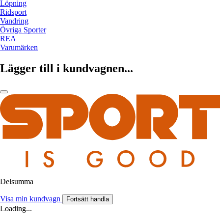
Löpning
Ridsport
Vandring
Övriga Sporter
REA
Varumärken
Lägger till i kundvagnen...
Delsumma
Visa min kundvagn
Fortsätt handla
Loading...