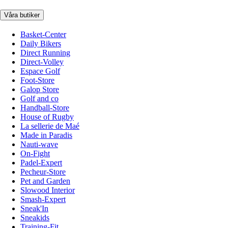
Våra butiker
Basket-Center
Daily Bikers
Direct Running
Direct-Volley
Espace Golf
Foot-Store
Galop Store
Golf and co
Handball-Store
House of Rugby
La sellerie de Maé
Made in Paradis
Nauti-wave
On-Fight
Padel-Expert
Pecheur-Store
Pet and Garden
Slowood Interior
Smash-Expert
Sneak'In
Sneakids
Training-Fit