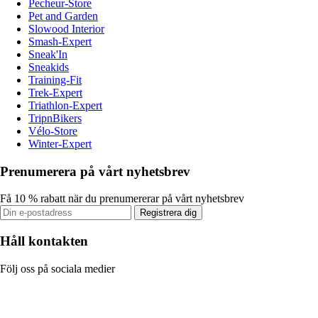
Pecheur-Store
Pet and Garden
Slowood Interior
Smash-Expert
Sneak'In
Sneakids
Training-Fit
Trek-Expert
Triathlon-Expert
TripnBikers
Vélo-Store
Winter-Expert
Prenumerera på vårt nyhetsbrev
Få 10 % rabatt när du prenumererar på vårt nyhetsbrev
Registrera dig
Håll kontakten
Följ oss på sociala medier