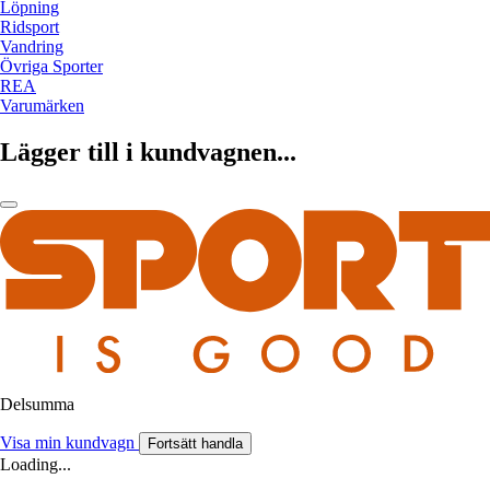
Löpning
Ridsport
Vandring
Övriga Sporter
REA
Varumärken
Lägger till i kundvagnen...
Delsumma
Visa min kundvagn
Fortsätt handla
Loading...