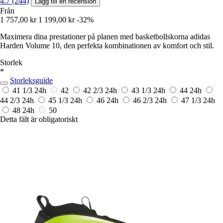
4.7 (244)
Lägg till en recension
Från
1 757,00 kr
1 199,00 kr
-32%
Maximera dina prestationer på planen med basketbollskorna adidas
Harden Volume 10, den perfekta kombinationen av komfort och stil.
Storlek
*
Storleksguide
41 1/3
24h
42
42 2/3
24h
43 1/3
24h
44
24h
44 2/3
24h
45 1/3
24h
46
24h
46 2/3
24h
47 1/3
24h
48
24h
50
Detta fält är obligatoriskt