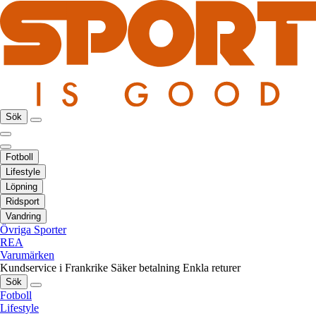
Sök
Fotboll
Lifestyle
Löpning
Ridsport
Vandring
Övriga Sporter
REA
Varumärken
Kundservice i Frankrike
Säker betalning
Enkla returer
Sök
Fotboll
Lifestyle