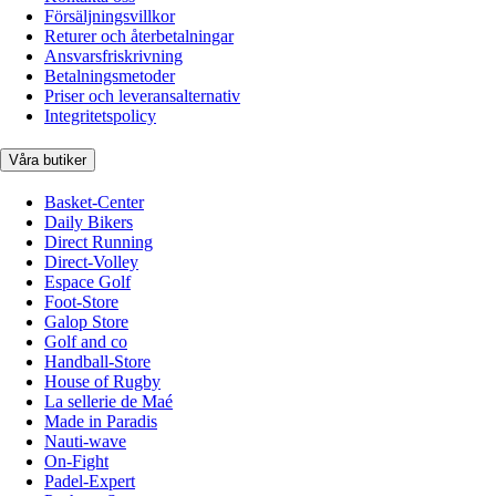
Försäljningsvillkor
Returer och återbetalningar
Ansvarsfriskrivning
Betalningsmetoder
Priser och leveransalternativ
Integritetspolicy
Våra butiker
Basket-Center
Daily Bikers
Direct Running
Direct-Volley
Espace Golf
Foot-Store
Galop Store
Golf and co
Handball-Store
House of Rugby
La sellerie de Maé
Made in Paradis
Nauti-wave
On-Fight
Padel-Expert