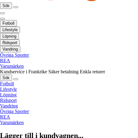
Sök
Fotboll
Lifestyle
Löpning
Ridsport
Vandring
Övriga Sporter
REA
Varumärken
Kundservice i Frankrike
Säker betalning
Enkla returer
Sök
Fotboll
Lifestyle
Löpning
Ridsport
Vandring
Övriga Sporter
REA
Varumärken
Lägger till i kundvagnen...