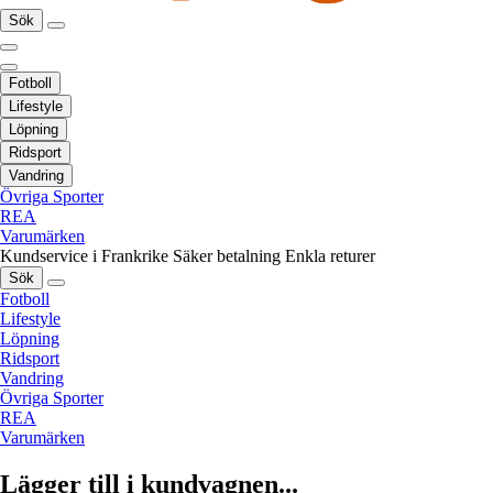
Sök
Fotboll
Lifestyle
Löpning
Ridsport
Vandring
Övriga Sporter
REA
Varumärken
Kundservice i Frankrike
Säker betalning
Enkla returer
Sök
Fotboll
Lifestyle
Löpning
Ridsport
Vandring
Övriga Sporter
REA
Varumärken
Lägger till i kundvagnen...