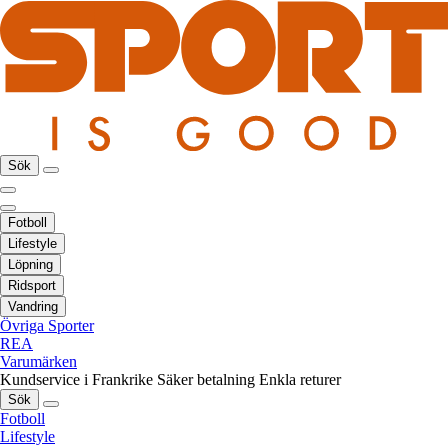
Sök
Fotboll
Lifestyle
Löpning
Ridsport
Vandring
Övriga Sporter
REA
Varumärken
Kundservice i Frankrike
Säker betalning
Enkla returer
Sök
Fotboll
Lifestyle