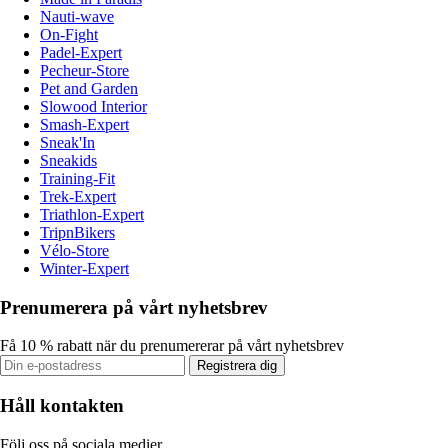
Nauti-wave
On-Fight
Padel-Expert
Pecheur-Store
Pet and Garden
Slowood Interior
Smash-Expert
Sneak'In
Sneakids
Training-Fit
Trek-Expert
Triathlon-Expert
TripnBikers
Vélo-Store
Winter-Expert
Prenumerera på vårt nyhetsbrev
Få 10 % rabatt när du prenumererar på vårt nyhetsbrev
Registrera dig
Håll kontakten
Följ oss på sociala medier