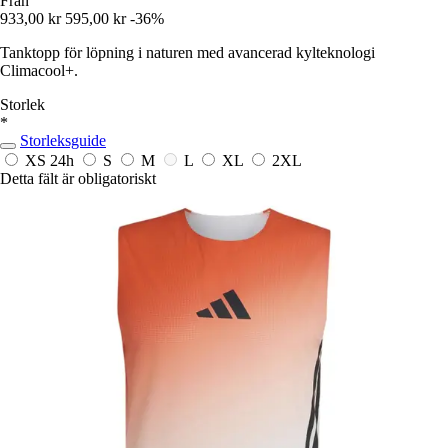
Från
933,00 kr
595,00 kr
-36%
Tanktopp för löpning i naturen med avancerad kylteknologi
Climacool+.
Storlek
*
Storleksguide
XS
24h
S
M
L
XL
2XL
Detta fält är obligatoriskt