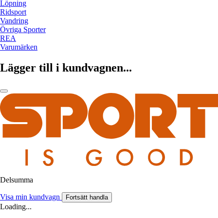
Löpning
Ridsport
Vandring
Övriga Sporter
REA
Varumärken
Lägger till i kundvagnen...
Delsumma
Visa min kundvagn
Fortsätt handla
Loading...