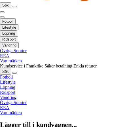
Sök
Fotboll
Lifestyle
Löpning
Ridsport
Vandring
Övriga Sporter
REA
Varumärken
Kundservice i Frankrike
Säker betalning
Enkla returer
Sök
Fotboll
Lifestyle
Löpning
Ridsport
Vandring
Övriga Sporter
REA
Varumärken
Lägger till i kundvagnen...