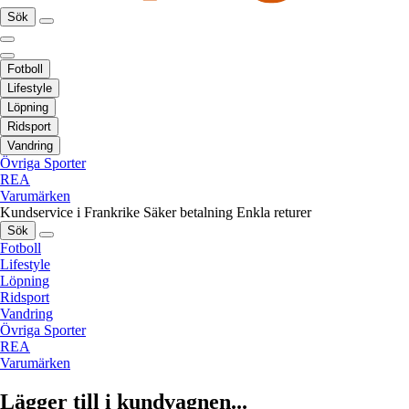
Sök
Fotboll
Lifestyle
Löpning
Ridsport
Vandring
Övriga Sporter
REA
Varumärken
Kundservice i Frankrike
Säker betalning
Enkla returer
Sök
Fotboll
Lifestyle
Löpning
Ridsport
Vandring
Övriga Sporter
REA
Varumärken
Lägger till i kundvagnen...