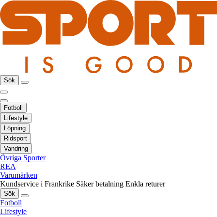
Sök
Fotboll
Lifestyle
Löpning
Ridsport
Vandring
Övriga Sporter
REA
Varumärken
Kundservice i Frankrike
Säker betalning
Enkla returer
Sök
Fotboll
Lifestyle