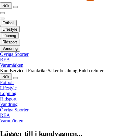
Sök
Fotboll
Lifestyle
Löpning
Ridsport
Vandring
Övriga Sporter
REA
Varumärken
Kundservice i Frankrike
Säker betalning
Enkla returer
Sök
Fotboll
Lifestyle
Löpning
Ridsport
Vandring
Övriga Sporter
REA
Varumärken
Lägger till i kundvagnen...