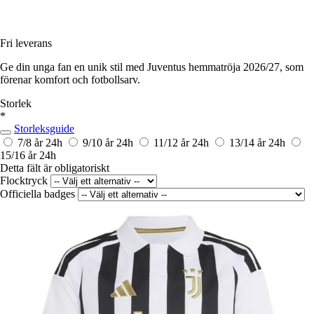
Fri leverans
Ge din unga fan en unik stil med Juventus hemmatröja 2026/27, som
förenar komfort och fotbollsarv.
Storlek
*
Storleksguide
7/8 år
24h
9/10 år
24h
11/12 år
24h
13/14 år
24h
15/16 år
24h
Detta fält är obligatoriskt
Flocktryck
Officiella badges