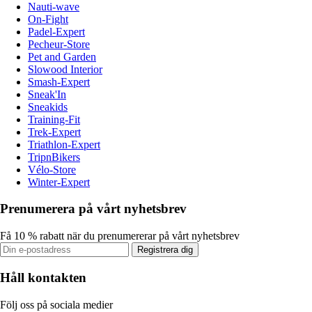
Nauti-wave
On-Fight
Padel-Expert
Pecheur-Store
Pet and Garden
Slowood Interior
Smash-Expert
Sneak'In
Sneakids
Training-Fit
Trek-Expert
Triathlon-Expert
TripnBikers
Vélo-Store
Winter-Expert
Prenumerera på vårt nyhetsbrev
Få 10 % rabatt när du prenumererar på vårt nyhetsbrev
Registrera dig
Håll kontakten
Följ oss på sociala medier