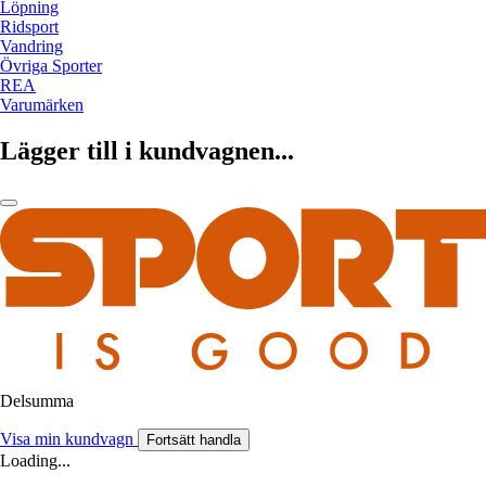
Löpning
Ridsport
Vandring
Övriga Sporter
REA
Varumärken
Lägger till i kundvagnen...
Delsumma
Visa min kundvagn
Fortsätt handla
Loading...