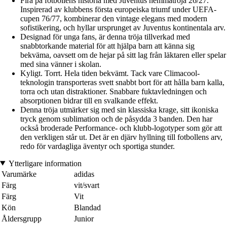
Fira på fotbollens historia med Juventus hemmatröja 26/27.
Inspirerad av klubbens första europeiska triumf under UEFA-
cupen 76/77, kombinerar den vintage elegans med modern
sofistikering, och hyllar ursprunget av Juventus kontinentala arv.
Designad för unga fans, är denna tröja tillverkad med
snabbtorkande material för att hjälpa barn att känna sig
bekväma, oavsett om de hejar på sitt lag från läktaren eller spelar
med sina vänner i skolan.
Kyligt. Torrt. Hela tiden bekvämt. Tack vare Climacool-
teknologin transporteras svett snabbt bort för att hålla barn kalla,
torra och utan distraktioner. Snabbare fuktavledningen och
absorptionen bidrar till en svalkande effekt.
Denna tröja utmärker sig med sin klassiska krage, sitt ikoniska
tryck genom sublimation och de påsydda 3 banden. Den har
också broderade Performance- och klubb-logotyper som gör att
den verkligen står ut. Det är en djärv hyllning till fotbollens arv,
redo för vardagliga äventyr och sportiga stunder.
Ytterligare information
Varumärke
adidas
Färg
vit/svart
Färg
Vit
Kön
Blandad
Åldersgrupp
Junior