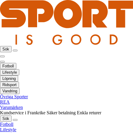
Sök
Fotboll
Lifestyle
Löpning
Ridsport
Vandring
Övriga Sporter
REA
Varumärken
Kundservice i Frankrike
Säker betalning
Enkla returer
Sök
Fotboll
Lifestyle