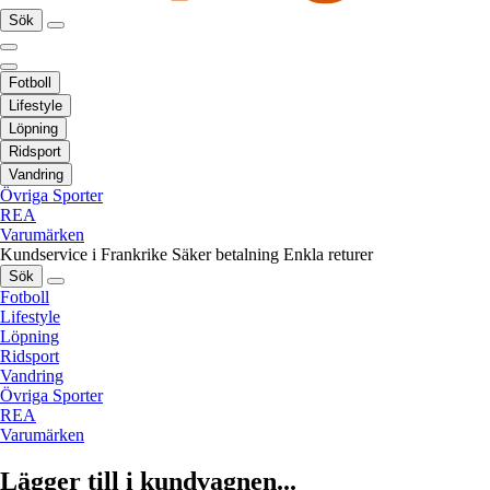
Sök
Fotboll
Lifestyle
Löpning
Ridsport
Vandring
Övriga Sporter
REA
Varumärken
Kundservice i Frankrike
Säker betalning
Enkla returer
Sök
Fotboll
Lifestyle
Löpning
Ridsport
Vandring
Övriga Sporter
REA
Varumärken
Lägger till i kundvagnen...