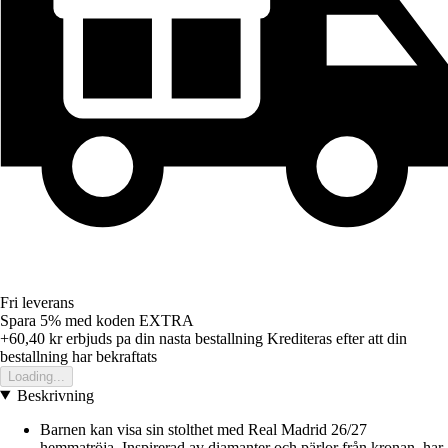
Fri leverans
Spara 5%
med koden
EXTRA
+60,40 kr
erbjuds pa din nasta bestallning
Krediteras efter att din
bestallning har bekraftats
Loading...
Beskrivning
Barnen kan visa sin stolthet med Real Madrid 26/27
hemmatröja. Inspirerad av diamanter och pärlor från kronan, har