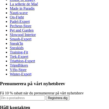
La sellerie de Maé
Made in Paradis
Nauti-wave
On-Fight
Padel-Expert
Pecheur-Store
Pet and Garden
Slowood Interior
Smash-Expert
Sneak'In
Sneakids
Training-Fit
Trek-Expert
Triathlon-Expert
TripnBikers
Vélo-Store
Winter-Expert
Prenumerera på vårt nyhetsbrev
Få 10 % rabatt när du prenumererar på vårt nyhetsbrev
Registrera dig
Håll kontakten