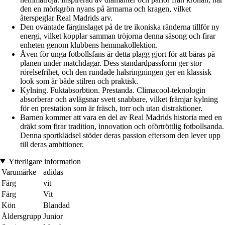
den en mörkgrön nyans på ärmarna och kragen, vilket
återspeglar Real Madrids arv.
Den oväntade färginslaget på de tre ikoniska ränderna tillför ny
energi, vilket kopplar samman tröjorna denna säsong och firar
enheten genom klubbens hemmakollektion.
Även för unga fotbollsfans är detta plagg gjort för att bäras på
planen under matchdagar. Dess standardpassform ger stor
rörelsefrihet, och den rundade halsringningen ger en klassisk
look som är både stilren och praktisk.
Kylning. Fuktabsorbtion. Prestanda. Climacool-teknologin
absorberar och avlägsnar svett snabbare, vilket främjar kylning
för en prestation som är fräsch, torr och utan distraktioner.
Barnen kommer att vara en del av Real Madrids historia med en
dräkt som firar tradition, innovation och oförtröttlig fotbollsanda.
Denna sportklädsel stöder deras passion eftersom den lever upp
till deras ambitioner.
Ytterligare information
Varumärke
adidas
Färg
vit
Färg
Vit
Kön
Blandad
Åldersgrupp
Junior