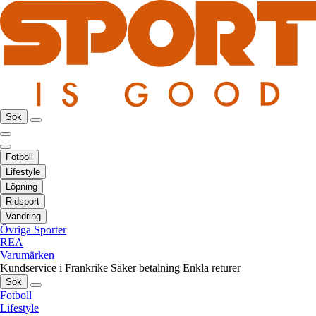
Sök
Fotboll
Lifestyle
Löpning
Ridsport
Vandring
Övriga Sporter
REA
Varumärken
Kundservice i Frankrike
Säker betalning
Enkla returer
Sök
Fotboll
Lifestyle