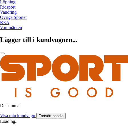
Löpning
Ridsport
Vandring
Övriga Sporter
REA
Varumärken
Lägger till i kundvagnen...
Delsumma
Visa min kundvagn
Fortsätt handla
Loading...