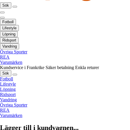
Sök
Fotboll
Lifestyle
Löpning
Ridsport
Vandring
Övriga Sporter
REA
Varumärken
Kundservice i Frankrike
Säker betalning
Enkla returer
Sök
Fotboll
Lifestyle
Löpning
Ridsport
Vandring
Övriga Sporter
REA
Varumärken
Lägger till i kundvagnen...