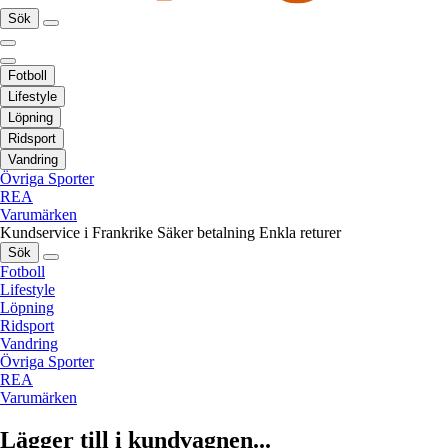
Sök
Fotboll
Lifestyle
Löpning
Ridsport
Vandring
Övriga Sporter
REA
Varumärken
Kundservice i Frankrike
Säker betalning
Enkla returer
Sök
Fotboll
Lifestyle
Löpning
Ridsport
Vandring
Övriga Sporter
REA
Varumärken
Lägger till i kundvagnen...