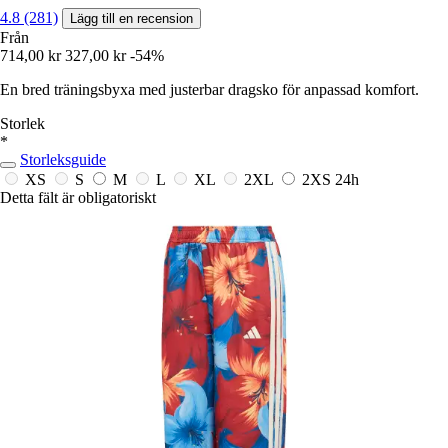
4.8 (281)
Lägg till en recension
Från
714,00 kr
327,00 kr
-54%
En bred träningsbyxa med justerbar dragsko för anpassad komfort.
Storlek
*
Storleksguide
XS
S
M
L
XL
2XL
2XS
24h
Detta fält är obligatoriskt