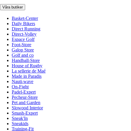
Våra butiker
Basket-Center
Daily Bikers
Direct Running
Direct-Volley
Espace Golf
Foot-Store
Galop Store
Golf and co
Handball-Store
House of Rugby
La sellerie de Maé
Made in Paradis
Nauti-wave
On-Fight
Padel-Expert
Pecheur-Store
Pet and Garden
Slowood Interior
Smash-Expert
Sneak'In
Sneakids
Training-Fit