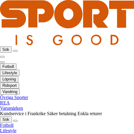
Sök
Fotboll
Lifestyle
Löpning
Ridsport
Vandring
Övriga Sporter
REA
Varumärken
Kundservice i Frankrike
Säker betalning
Enkla returer
Sök
Fotboll
Lifestyle