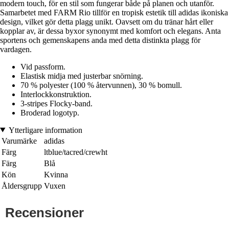
modern touch, för en stil som fungerar både på planen och utanför.
Samarbetet med FARM Rio tillför en tropisk estetik till adidas ikoniska
design, vilket gör detta plagg unikt. Oavsett om du tränar hårt eller
kopplar av, är dessa byxor synonymt med komfort och elegans. Anta
sportens och gemenskapens anda med detta distinkta plagg för
vardagen.
Vid passform.
Elastisk midja med justerbar snörning.
70 % polyester (100 % återvunnen), 30 % bomull.
Interlockkonstruktion.
3-stripes Flocky-band.
Broderad logotyp.
Ytterligare information
Varumärke
adidas
Färg
ltblue/tacred/crewht
Färg
Blå
Kön
Kvinna
Åldersgrupp
Vuxen