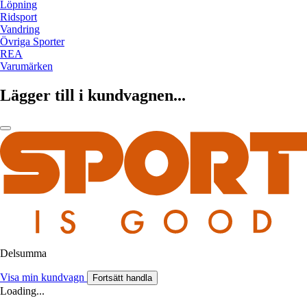
Löpning
Ridsport
Vandring
Övriga Sporter
REA
Varumärken
Lägger till i kundvagnen...
Delsumma
Visa min kundvagn
Fortsätt handla
Loading...