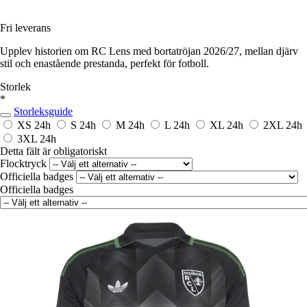
Fri leverans
Upplev historien om RC Lens med bortatröjan 2026/27, mellan djärv
stil och enastående prestanda, perfekt för fotboll.
Storlek
*
Storleksguide
XS
24h
S
24h
M
24h
L
24h
XL
24h
2XL
24h
3XL
24h
Detta fält är obligatoriskt
Flocktryck
Officiella badges
Officiella badges