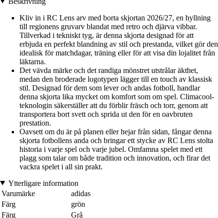
Beskrivning
Kliv in i RC Lens arv med borta skjortan 2026/27, en hyllning
till regionens gruvarv blandat med retro och djärva vibbar.
Tillverkad i tekniskt tyg, är denna skjorta designad för att
erbjuda en perfekt blandning av stil och prestanda, vilket gör den
idealisk för matchdagar, träning eller för att visa din lojalitet från
läktarna.
Det vävda märke och det randiga mönstret utstrålar äkthet,
medan den broderade logotypen lägger till en touch av klassisk
stil. Designad för dem som lever och andas fotboll, handlar
denna skjorta lika mycket om komfort som om spel. Climacool-
teknologin säkerställer att du förblir fräsch och torr, genom att
transportera bort svett och sprida ut den för en oavbruten
prestation.
Oavsett om du är på planen eller hejar från sidan, fångar denna
skjorta fotbollens anda och bringar ett stycke av RC Lens stolta
historia i varje spel och varje jubel. Omfamna spelet med ett
plagg som talar om både tradition och innovation, och firar det
vackra spelet i all sin prakt.
Ytterligare information
Varumärke
adidas
Färg
grön
Färg
Grå