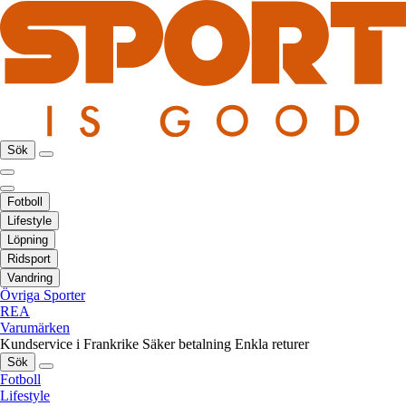
Sök
Fotboll
Lifestyle
Löpning
Ridsport
Vandring
Övriga Sporter
REA
Varumärken
Kundservice i Frankrike
Säker betalning
Enkla returer
Sök
Fotboll
Lifestyle