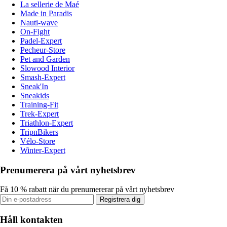
La sellerie de Maé
Made in Paradis
Nauti-wave
On-Fight
Padel-Expert
Pecheur-Store
Pet and Garden
Slowood Interior
Smash-Expert
Sneak'In
Sneakids
Training-Fit
Trek-Expert
Triathlon-Expert
TripnBikers
Vélo-Store
Winter-Expert
Prenumerera på vårt nyhetsbrev
Få 10 % rabatt när du prenumererar på vårt nyhetsbrev
Registrera dig
Håll kontakten