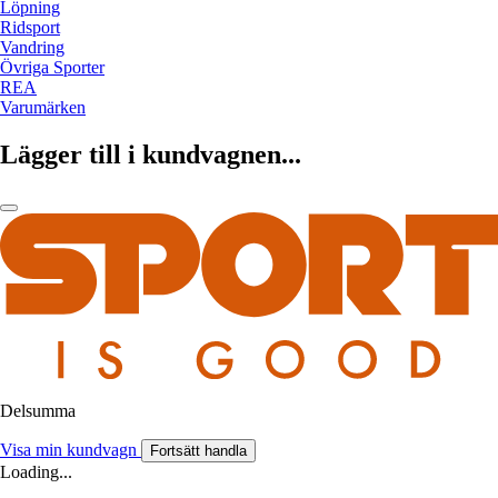
Löpning
Ridsport
Vandring
Övriga Sporter
REA
Varumärken
Lägger till i kundvagnen...
Delsumma
Visa min kundvagn
Fortsätt handla
Loading...