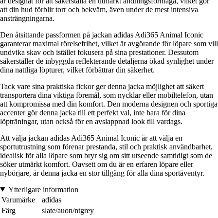
är designat för att säkerställa en utmärkt andningsförmåga, vilket gör
att din hud förblir torr och bekväm, även under de mest intensiva
ansträngningarna.
Den åtsittande passformen på jackan adidas Adi365 Animal Iconic
garanterar maximal rörelsefrihet, vilket är avgörande för löpare som vill
undvika skav och istället fokusera på sina prestationer. Dessutom
säkerställer de inbyggda reflekterande detaljerna ökad synlighet under
dina nattliga löpturer, vilket förbättrar din säkerhet.
Tack vare sina praktiska fickor ger denna jacka möjlighet att säkert
transportera dina viktiga föremål, som nycklar eller mobiltelefon, utan
att kompromissa med din komfort. Den moderna designen och sportiga
accenter gör denna jacka till ett perfekt val, inte bara för dina
löpträningar, utan också för en avslappnad look till vardags.
Att välja jackan adidas Adi365 Animal Iconic är att välja en
sportutrustning som förenar prestanda, stil och praktisk användbarhet,
idealisk för alla löpare som bryr sig om sitt utseende samtidigt som de
söker utmärkt komfort. Oavsett om du är en erfaren löpare eller
nybörjare, är denna jacka en stor tillgång för alla dina sportäventyr.
Ytterligare information
Varumärke
adidas
Färg
slate/auon/ntgrey