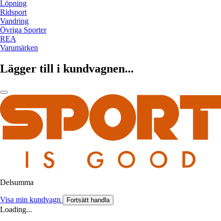
Löpning
Ridsport
Vandring
Övriga Sporter
REA
Varumärken
Lägger till i kundvagnen...
Delsumma
Visa min kundvagn
Fortsätt handla
Loading...