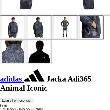
adidas
Jacka Adi365
Animal Iconic
Lägg till en recension
Från
1 318,00 kr
840,00 kr
-36%