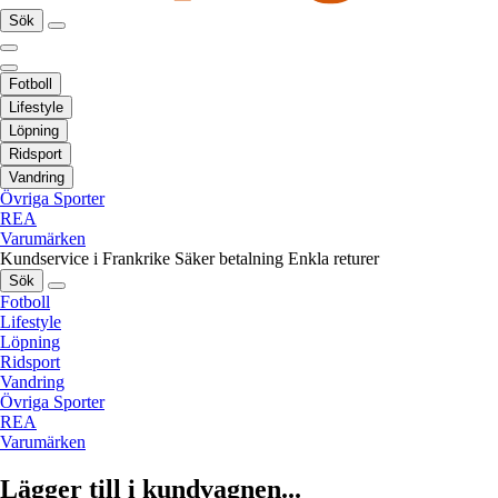
Sök
Fotboll
Lifestyle
Löpning
Ridsport
Vandring
Övriga Sporter
REA
Varumärken
Kundservice i Frankrike
Säker betalning
Enkla returer
Sök
Fotboll
Lifestyle
Löpning
Ridsport
Vandring
Övriga Sporter
REA
Varumärken
Lägger till i kundvagnen...