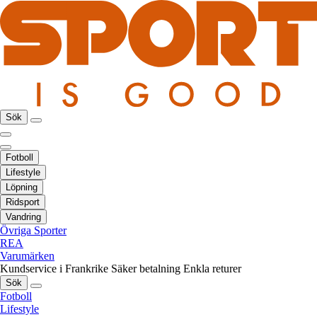
Sök
Fotboll
Lifestyle
Löpning
Ridsport
Vandring
Övriga Sporter
REA
Varumärken
Kundservice i Frankrike
Säker betalning
Enkla returer
Sök
Fotboll
Lifestyle