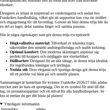
vänskapsmatcher, kommer den att möta alla krav från krävande
idrottare.
Designen av tröjan är inspirerad av värderingarna och andan hos
Frankrikes handbollslag, vilket gör att supportrar kan visa sin stolthet
och engagemang för sitt favoritlag. Genom att bära denna tröja blir du
en del av laget, delar samma färger och samma passion.
Här är några egenskaper som gör denna tröja exceptionell:
Högkvalitativa material:
Tillverkad av tekniska tyger,
säkerställer den utmärkt andningsförmåga och snabb torkning.
Optimal komfort:
Den moderna skärningen anpassar sig
perfekt till kroppen och möjliggör stor rörelsefrihet.
Hållbarhet:
Designad för att tåla slitage, är denna tröja idealisk
för regelbundna träningar och tävlingar.
Nutida stil:
Dess eleganta och sportiga design gör denna tröja
till ett perfekt val både på och utanför planen.
Sammantaget är hemtröjan för kvinnor Frankrike 2026/27 från adidas
mycket mer än bara ett sportplagg. Det är en symbol för stöd till ditt
lag, en prestationspartner och ett stilval för alla handbollsspelare. Se
bra ut medan du ger ditt bästa på planen!
Ytterligare information
Varumärke
adidas