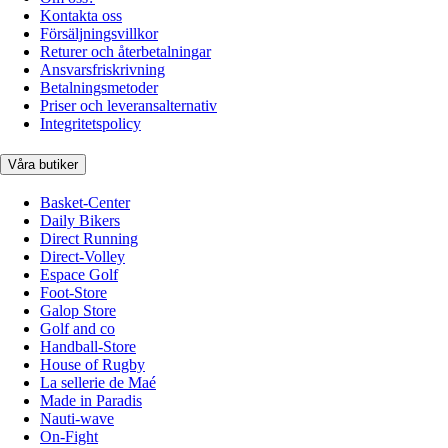
Kontakta oss
Försäljningsvillkor
Returer och återbetalningar
Ansvarsfriskrivning
Betalningsmetoder
Priser och leveransalternativ
Integritetspolicy
Våra butiker
Basket-Center
Daily Bikers
Direct Running
Direct-Volley
Espace Golf
Foot-Store
Galop Store
Golf and co
Handball-Store
House of Rugby
La sellerie de Maé
Made in Paradis
Nauti-wave
On-Fight