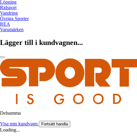
Löpning
Ridsport
Vandring
Övriga Sporter
REA
Varumärken
Lägger till i kundvagnen...
Delsumma
Visa min kundvagn
Fortsätt handla
Loading...