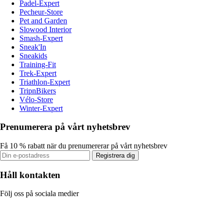
Padel-Expert
Pecheur-Store
Pet and Garden
Slowood Interior
Smash-Expert
Sneak'In
Sneakids
Training-Fit
Trek-Expert
Triathlon-Expert
TripnBikers
Vélo-Store
Winter-Expert
Prenumerera på vårt nyhetsbrev
Få 10 % rabatt när du prenumererar på vårt nyhetsbrev
Registrera dig
Håll kontakten
Följ oss på sociala medier