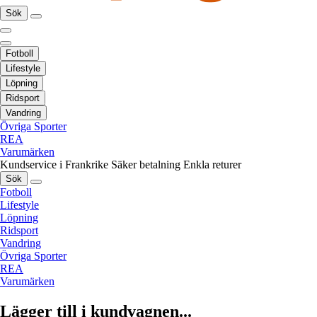
Sök
Fotboll
Lifestyle
Löpning
Ridsport
Vandring
Övriga Sporter
REA
Varumärken
Kundservice i Frankrike
Säker betalning
Enkla returer
Sök
Fotboll
Lifestyle
Löpning
Ridsport
Vandring
Övriga Sporter
REA
Varumärken
Lägger till i kundvagnen...