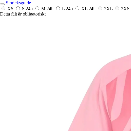
Storleksguide
XS
S
24h
M
24h
L
24h
XL
24h
2XL
2XS
Detta fält är obligatoriskt