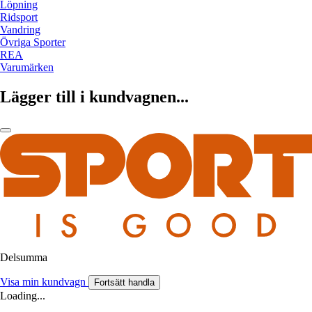
Löpning
Ridsport
Vandring
Övriga Sporter
REA
Varumärken
Lägger till i kundvagnen...
Delsumma
Visa min kundvagn
Fortsätt handla
Loading...