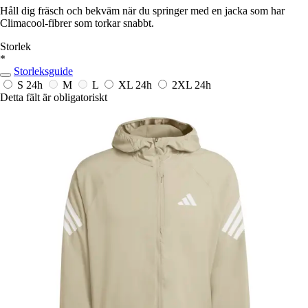
Håll dig fräsch och bekväm när du springer med en jacka som har
Climacool-fibrer som torkar snabbt.
Storlek
*
Storleksguide
S
24h
M
L
XL
24h
2XL
24h
Detta fält är obligatoriskt