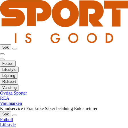
Sök
Fotboll
Lifestyle
Löpning
Ridsport
Vandring
Övriga Sporter
REA
Varumärken
Kundservice i Frankrike
Säker betalning
Enkla returer
Sök
Fotboll
Lifestyle