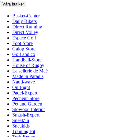
Våra butiker
Basket-Center
Daily Bikers
Direct Running
Direct-Volley
Espace Golf
Foot-Store
Galop Store
Golf and co
Handball-Store
House of Rugby
La sellerie de Maé
Made in Paradis
Nauti-wave
On-Fight
Padel-Expert
Pecheur-Store
Pet and Garden
Slowood Interior
Smash-Expert
Sneak'In
Sneakids
Training-Fit
Trek-Expert