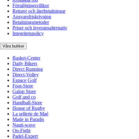
Försäljningsvillkor
Returer och återbetalningar
Ansvarsfriskrivning
Betalningsmetoder
Priser och leveransalternativ
Integritetspolicy
Våra butiker
Basket-Center
Daily Bikers
Direct Running
Direct-Volley
Espace Golf
Foot-Store
Galop Store
Golf and co
Handball-Store
House of Rugby
La sellerie de Maé
Made in Paradis
Nauti-wave
On-Fight
Padel-Expert