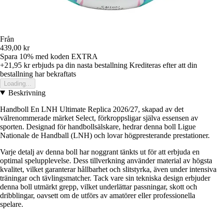
Från
439,00 kr
Spara 10%
med koden
EXTRA
+21,95 kr
erbjuds pa din nasta bestallning
Krediteras efter att din
bestallning har bekraftats
Loading...
Beskrivning
Handboll En LNH Ultimate Replica 2026/27, skapad av det
välrenommerade märket Select, förkroppsligar själva essensen av
sporten. Designad för handbollsälskare, hedrar denna boll Ligue
Nationale de Handball (LNH) och lovar högpresterande prestationer.
Varje detalj av denna boll har noggrant tänkts ut för att erbjuda en
optimal spelupplevelse. Dess tillverkning använder material av högsta
kvalitet, vilket garanterar hållbarhet och slitstyrka, även under intensiva
träningar och tävlingsmatcher. Tack vare sin tekniska design erbjuder
denna boll utmärkt grepp, vilket underlättar passningar, skott och
dribblingar, oavsett om de utförs av amatörer eller professionella
spelare.