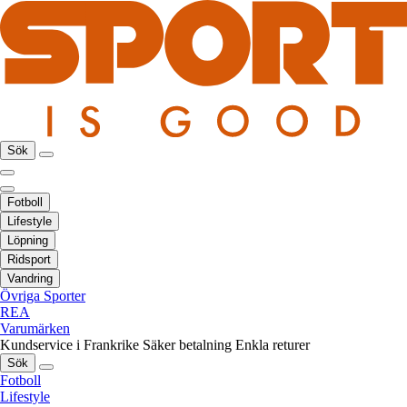
Sök
Fotboll
Lifestyle
Löpning
Ridsport
Vandring
Övriga Sporter
REA
Varumärken
Kundservice i Frankrike
Säker betalning
Enkla returer
Sök
Fotboll
Lifestyle