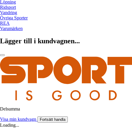
Löpning
Ridsport
Vandring
Övriga Sporter
REA
Varumärken
Lägger till i kundvagnen...
Delsumma
Visa min kundvagn
Fortsätt handla
Loading...