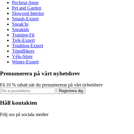
Pecheur-Store
Pet and Garden
Slowood Interior
Smash-Expert
Sneak'In
Sneakids
Training-Fit
Trek-Expert
Triathlon-Expert
TripnBikers
Vélo-Store
Winter-Expert
Prenumerera på vårt nyhetsbrev
Få 10 % rabatt när du prenumererar på vårt nyhetsbrev
Registrera dig
Håll kontakten
Följ oss på sociala medier