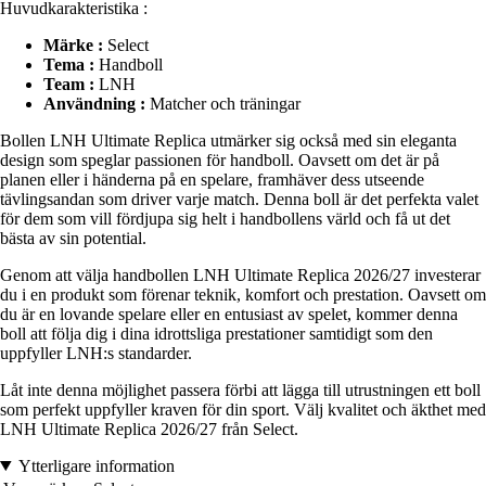
Huvudkarakteristika :
Märke :
Select
Tema :
Handboll
Team :
LNH
Användning :
Matcher och träningar
Bollen LNH Ultimate Replica utmärker sig också med sin eleganta
design som speglar passionen för handboll. Oavsett om det är på
planen eller i händerna på en spelare, framhäver dess utseende
tävlingsandan som driver varje match. Denna boll är det perfekta valet
för dem som vill fördjupa sig helt i handbollens värld och få ut det
bästa av sin potential.
Genom att välja handbollen LNH Ultimate Replica 2026/27 investerar
du i en produkt som förenar teknik, komfort och prestation. Oavsett om
du är en lovande spelare eller en entusiast av spelet, kommer denna
boll att följa dig i dina idrottsliga prestationer samtidigt som den
uppfyller LNH:s standarder.
Låt inte denna möjlighet passera förbi att lägga till utrustningen ett boll
som perfekt uppfyller kraven för din sport. Välj kvalitet och äkthet med
LNH Ultimate Replica 2026/27 från Select.
Ytterligare information