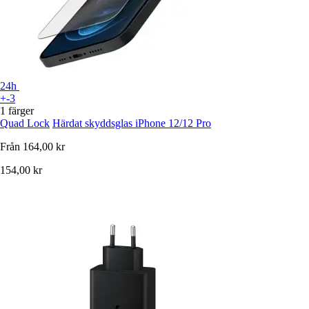
24h
+-3
1 färger
Quad Lock
Härdat skyddsglas iPhone 12/12 Pro
Från
164,00 kr
154,00 kr