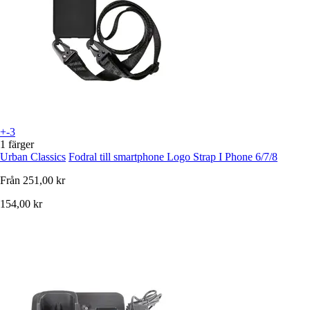
+-3
1 färger
Urban Classics
Fodral till smartphone Logo Strap I Phone 6/7/8
Från
251,00 kr
154,00 kr