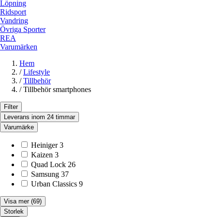
Löpning
Ridsport
Vandring
Övriga Sporter
REA
Varumärken
Hem
/
Lifestyle
/
Tillbehör
/
Tillbehör smartphones
Filter
Leverans inom 24 timmar
Varumärke
Heiniger
3
Kaizen
3
Quad Lock
26
Samsung
37
Urban Classics
9
Visa mer
(69)
Storlek