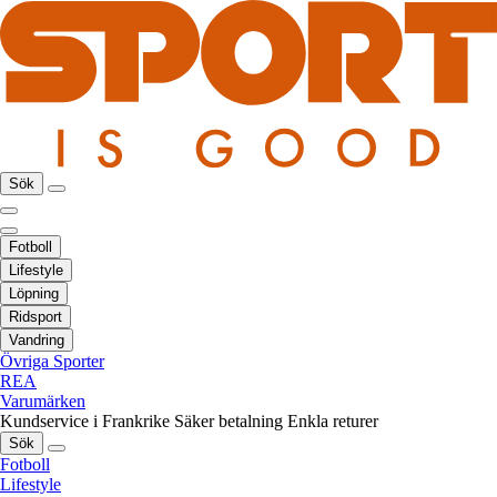
Sök
Fotboll
Lifestyle
Löpning
Ridsport
Vandring
Övriga Sporter
REA
Varumärken
Kundservice i Frankrike
Säker betalning
Enkla returer
Sök
Fotboll
Lifestyle