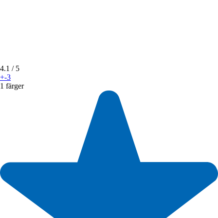
4.1
/ 5
+-3
1 färger