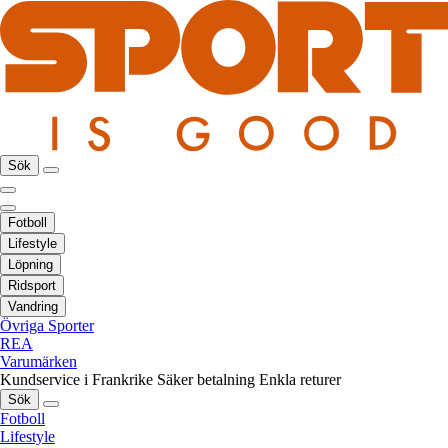
Sök
Fotboll
Lifestyle
Löpning
Ridsport
Vandring
Övriga Sporter
REA
Varumärken
Kundservice i Frankrike
Säker betalning
Enkla returer
Sök
Fotboll
Lifestyle