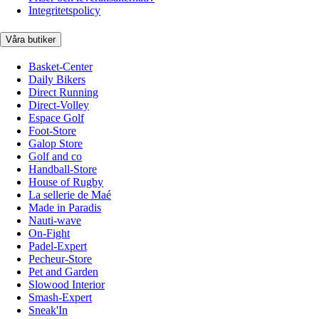
Integritetspolicy
Våra butiker
Basket-Center
Daily Bikers
Direct Running
Direct-Volley
Espace Golf
Foot-Store
Galop Store
Golf and co
Handball-Store
House of Rugby
La sellerie de Maé
Made in Paradis
Nauti-wave
On-Fight
Padel-Expert
Pecheur-Store
Pet and Garden
Slowood Interior
Smash-Expert
Sneak'In