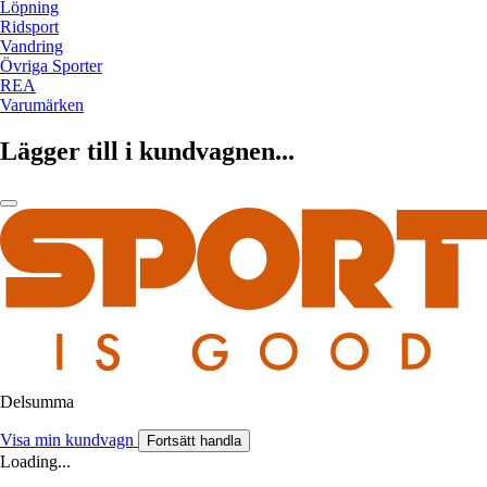
Löpning
Ridsport
Vandring
Övriga Sporter
REA
Varumärken
Lägger till i kundvagnen...
Delsumma
Visa min kundvagn
Fortsätt handla
Loading...