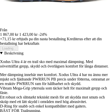
Från
1 867,00 kr
1 423,00 kr
-24%
+71,15 kr
erbjuds pa din nasta bestallning
Krediteras efter att din
bestallning har bekraftats
Loading...
Beskrivning
Xodus Ultra 4 är en trail sko med maximal dämpning. Med
oöverträffat grepp, skydd och överlägsen komfort för långa distanser.
Mer dämpning innebär mer komfort. Xodus Ultra 4 har nu ännu mer
mjukt och fjädrande PWRRUN PB precis under fötterna, omramat av
en reaktiv PWRRUN ram för hållbarhet och skydd.
Vibram Mega-Grip yttersula som täcker helt för maximalt grepp och
fäste.
Ett robust och slitstarkt tekniskt mesh för att skydda mot smuts och
skräp med ett lätt skydd i områden med hög abrasivitet.
D-Ring för snabb och enkel kompatibilitet med gaiters.
BÄST FÖR Trailrunning.