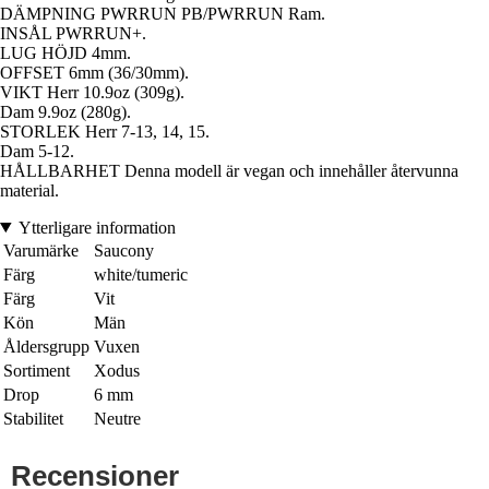
DÄMPNING PWRRUN PB/PWRRUN Ram.
INSÅL PWRRUN+.
LUG HÖJD 4mm.
OFFSET 6mm (36/30mm).
VIKT Herr 10.9oz (309g).
Dam 9.9oz (280g).
STORLEK Herr 7-13, 14, 15.
Dam 5-12.
HÅLLBARHET Denna modell är vegan och innehåller återvunna
material.
Ytterligare information
Varumärke
Saucony
Färg
white/tumeric
Färg
Vit
Kön
Män
Åldersgrupp
Vuxen
Sortiment
Xodus
Drop
6 mm
Stabilitet
Neutre