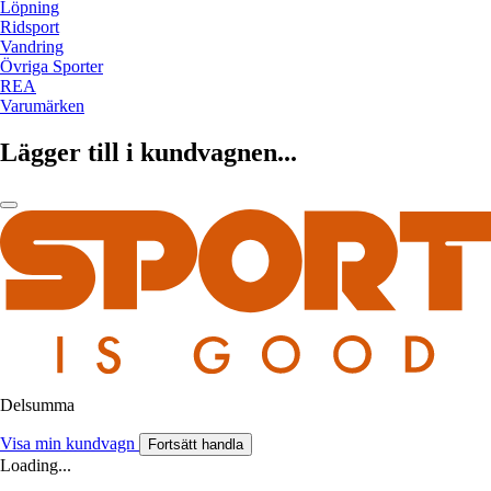
Löpning
Ridsport
Vandring
Övriga Sporter
REA
Varumärken
Lägger till i kundvagnen...
Delsumma
Visa min kundvagn
Fortsätt handla
Loading...