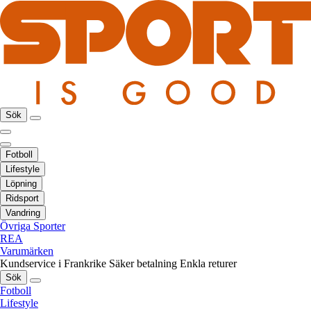
Sök
Fotboll
Lifestyle
Löpning
Ridsport
Vandring
Övriga Sporter
REA
Varumärken
Kundservice i Frankrike
Säker betalning
Enkla returer
Sök
Fotboll
Lifestyle