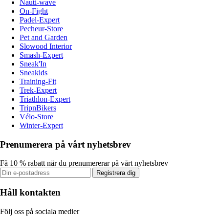
Nauti-wave
On-Fight
Padel-Expert
Pecheur-Store
Pet and Garden
Slowood Interior
Smash-Expert
Sneak'In
Sneakids
Training-Fit
Trek-Expert
Triathlon-Expert
TripnBikers
Vélo-Store
Winter-Expert
Prenumerera på vårt nyhetsbrev
Få 10 % rabatt när du prenumererar på vårt nyhetsbrev
Registrera dig
Håll kontakten
Följ oss på sociala medier