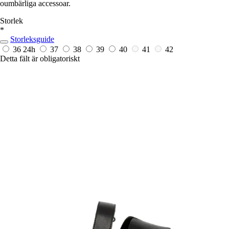
oumbärliga accessoar.
Storlek
*
Storleksguide
36
24h
37
38
39
40
41
42
Detta fält är obligatoriskt