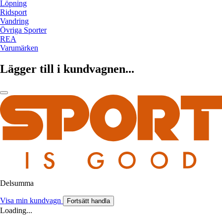
Löpning
Ridsport
Vandring
Övriga Sporter
REA
Varumärken
Lägger till i kundvagnen...
Delsumma
Visa min kundvagn
Fortsätt handla
Loading...