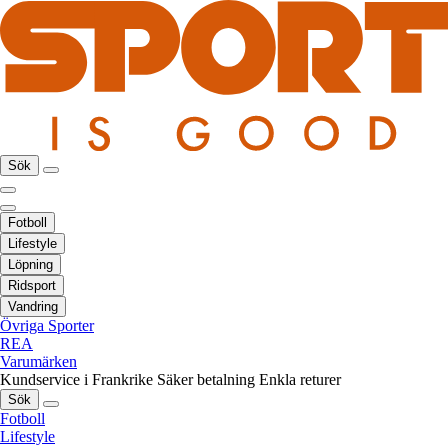
Sök
Fotboll
Lifestyle
Löpning
Ridsport
Vandring
Övriga Sporter
REA
Varumärken
Kundservice i Frankrike
Säker betalning
Enkla returer
Sök
Fotboll
Lifestyle