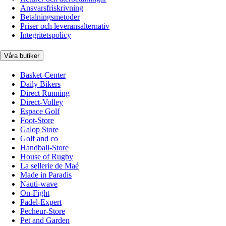
Ansvarsfriskrivning
Betalningsmetoder
Priser och leveransalternativ
Integritetspolicy
Våra butiker
Basket-Center
Daily Bikers
Direct Running
Direct-Volley
Espace Golf
Foot-Store
Galop Store
Golf and co
Handball-Store
House of Rugby
La sellerie de Maé
Made in Paradis
Nauti-wave
On-Fight
Padel-Expert
Pecheur-Store
Pet and Garden