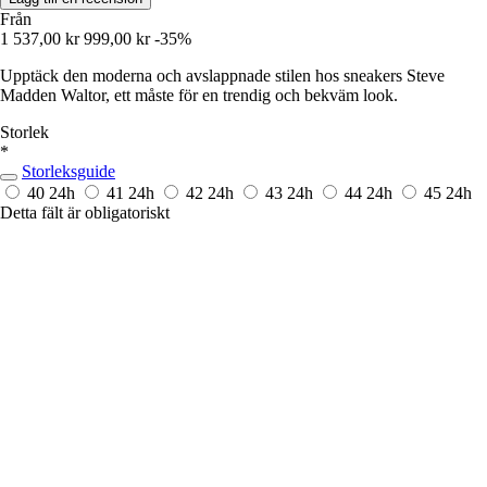
Från
1 537,00 kr
999,00 kr
-35%
Upptäck den moderna och avslappnade stilen hos sneakers Steve
Madden Waltor, ett måste för en trendig och bekväm look.
Storlek
*
Storleksguide
40
24h
41
24h
42
24h
43
24h
44
24h
45
24h
Detta fält är obligatoriskt