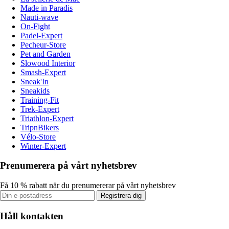
Made in Paradis
Nauti-wave
On-Fight
Padel-Expert
Pecheur-Store
Pet and Garden
Slowood Interior
Smash-Expert
Sneak'In
Sneakids
Training-Fit
Trek-Expert
Triathlon-Expert
TripnBikers
Vélo-Store
Winter-Expert
Prenumerera på vårt nyhetsbrev
Få 10 % rabatt när du prenumererar på vårt nyhetsbrev
Registrera dig
Håll kontakten