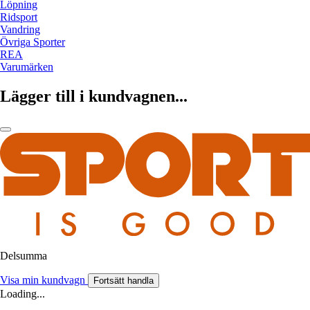
Löpning
Ridsport
Vandring
Övriga Sporter
REA
Varumärken
Lägger till i kundvagnen...
Delsumma
Visa min kundvagn
Fortsätt handla
Loading...