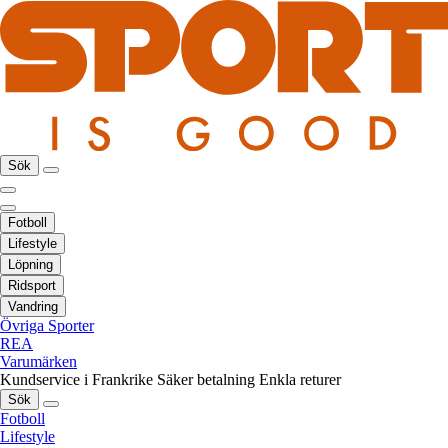
Sök
Fotboll
Lifestyle
Löpning
Ridsport
Vandring
Övriga Sporter
REA
Varumärken
Kundservice i Frankrike
Säker betalning
Enkla returer
Sök
Fotboll
Lifestyle