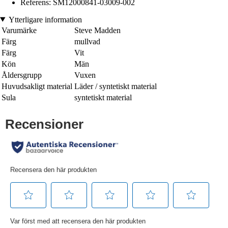
Referens: SM12000841-03009-002
Ytterligare information
Varumärke
Steve Madden
Färg
mullvad
Färg
Vit
Kön
Män
Åldersgrupp
Vuxen
Huvudsakligt material
Läder / syntetiskt material
Sula
syntetiskt material