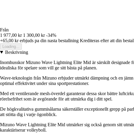
Från
1 977,00 kr
1 300,00 kr
-34%
+65,00 kr
erbjuds pa din nasta bestallning
Krediteras efter att din besta
Loading...
Beskrivning
Inomhusskor Mizuno Wave Lightning Elite Mid är särskilt designade fö
idealiska för spelare som vill ge sitt bästa på planen.
Wave-teknologin från Mizuno erbjuder utmärkt dämpning och en jämn förd
optimal effektivitet under sina sportprestationer.
Med ett ventilerande mesh-överdel garanterar dessa skor bättre luftcirkul
rörelsefrihet som är avgörande för att utmärka dig i ditt spel.
De högkvalitativa gummisålarna säkerställer exceptionellt grepp på park
att stötta dig i varje ögonblick.
Mizuno Wave Lightning Elite Mid utmärker sig också genom sitt utmärkta
karaktäriserar volleyboll.