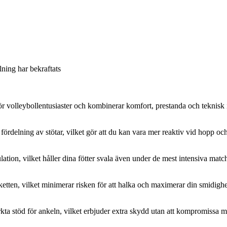
llning har bekraftats
r volleybollentusiaster och kombinerar komfort, prestanda och teknis
elning av stötar, vilket gör att du kan vara mer reaktiv vid hopp och 
ation, vilket håller dina fötter svala även under de mest intensiva matche
etten, vilket minimerar risken för att halka och maximerar din smidighe
 stöd för ankeln, vilket erbjuder extra skydd utan att kompromissa med