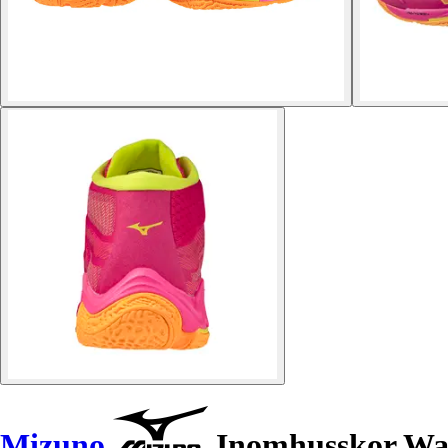
Mizuno
Inomhusskor Wav