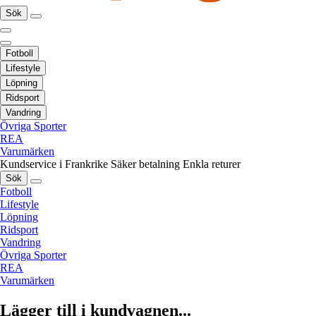
Sök
Fotboll
Lifestyle
Löpning
Ridsport
Vandring
Övriga Sporter
REA
Varumärken
Kundservice i Frankrike
Säker betalning
Enkla returer
Sök
Fotboll
Lifestyle
Löpning
Ridsport
Vandring
Övriga Sporter
REA
Varumärken
Lägger till i kundvagnen...