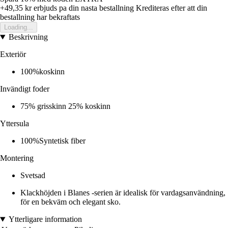
+49,35 kr
erbjuds pa din nasta bestallning
Krediteras efter att din
bestallning har bekraftats
Loading...
Beskrivning
Exteriör
100%koskinn
Invändigt foder
75% grisskinn 25% koskinn
Yttersula
100%Syntetisk fiber
Montering
Svetsad
Klackhöjden i Blanes -serien är idealisk för vardagsanvändning,
för en bekväm och elegant sko.
Ytterligare information