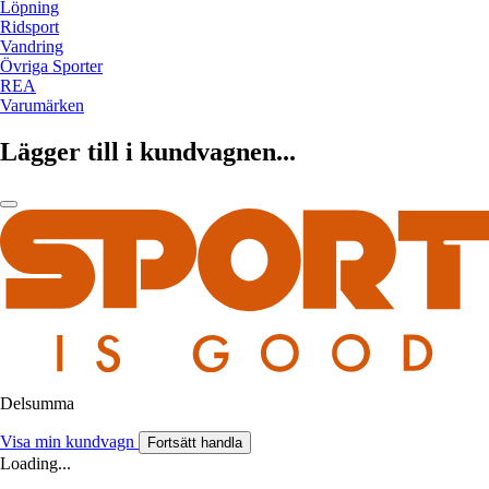
Löpning
Ridsport
Vandring
Övriga Sporter
REA
Varumärken
Lägger till i kundvagnen...
Delsumma
Visa min kundvagn
Fortsätt handla
Loading...