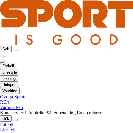
Sök
Fotboll
Lifestyle
Löpning
Ridsport
Vandring
Övriga Sporter
REA
Varumärken
Kundservice i Frankrike
Säker betalning
Enkla returer
Sök
Fotboll
Lifestyle