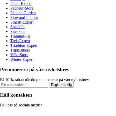
Padel-Expert
Pecheur-Store
Pet and Garden
Slowood Interior
Smash-Expert
Sneak'In
Sneakids
Training-Fit
Trek-Expert
Triathlon-Expert
TripnBikers
Vélo-Store
Winter-Expert
Prenumerera på vårt nyhetsbrev
Få 10 % rabatt när du prenumererar på vårt nyhetsbrev
Registrera dig
Håll kontakten
Följ oss på sociala medier