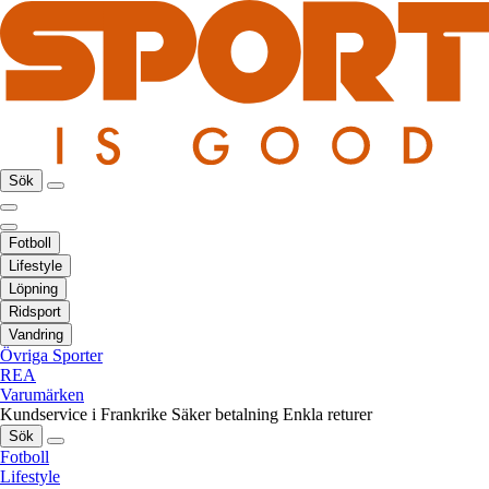
Sök
Fotboll
Lifestyle
Löpning
Ridsport
Vandring
Övriga Sporter
REA
Varumärken
Kundservice i Frankrike
Säker betalning
Enkla returer
Sök
Fotboll
Lifestyle