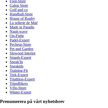
Foot-Store
Galop Store
Golf and co
Handball-Store
House of Rugby
La sellerie de Maé
Made in Paradis
Nauti-wave
On-Fight
Padel-Expert
Pecheur-Store
Pet and Garden
Slowood Interior
Smash-Expert
Sneak'In
Sneakids
Training-Fit
Trek-Expert
Triathlon-Expert
TripnBikers
Vélo-Store
Winter-Expert
Prenumerera på vårt nyhetsbrev