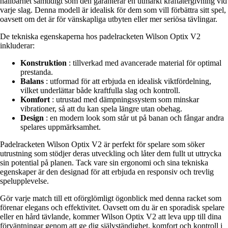
hållbarhet samtidigt som den garanterar en utmärkt kraftåtergivning vid
varje slag. Denna modell är idealisk för dem som vill förbättra sitt spel,
oavsett om det är för vänskapliga utbyten eller mer seriösa tävlingar.
De tekniska egenskaperna hos padelracketen Wilson Optix V2
inkluderar:
Konstruktion
: tillverkad med avancerade material för optimal
prestanda.
Balans
: utformad för att erbjuda en idealisk viktfördelning,
vilket underlättar både kraftfulla slag och kontroll.
Komfort
: utrustad med dämpningssystem som minskar
vibrationer, så att du kan spela längre utan obehag.
Design
: en modern look som står ut på banan och fångar andra
spelares uppmärksamhet.
Padelracketen Wilson Optix V2 är perfekt för spelare som söker
utrustning som stödjer deras utveckling och låter dem fullt ut uttrycka
sin potential på planen. Tack vare sin ergonomi och sina tekniska
egenskaper är den designad för att erbjuda en responsiv och trevlig
spelupplevelse.
Gör varje match till ett oförglömligt ögonblick med denna racket som
förenar elegans och effektivitet. Oavsett om du är en sporadisk spelare
eller en hård tävlande, kommer Wilson Optix V2 att leva upp till dina
förväntningar genom att ge dig självständighet, komfort och kontroll i