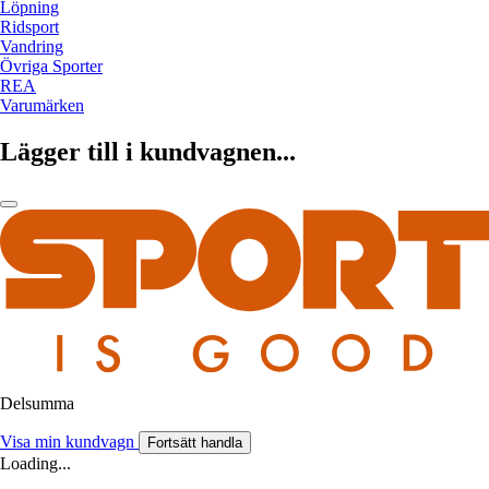
Löpning
Ridsport
Vandring
Övriga Sporter
REA
Varumärken
Lägger till i kundvagnen...
Delsumma
Visa min kundvagn
Fortsätt handla
Loading...