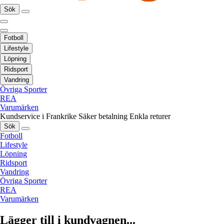
Sök
Fotboll
Lifestyle
Löpning
Ridsport
Vandring
Övriga Sporter
REA
Varumärken
Kundservice i Frankrike
Säker betalning
Enkla returer
Sök
Fotboll
Lifestyle
Löpning
Ridsport
Vandring
Övriga Sporter
REA
Varumärken
Lägger till i kundvagnen...