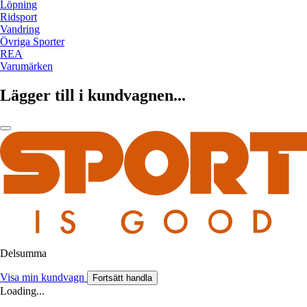
Löpning
Ridsport
Vandring
Övriga Sporter
REA
Varumärken
Lägger till i kundvagnen...
Delsumma
Visa min kundvagn
Fortsätt handla
Loading...