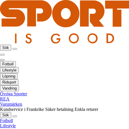
Sök
Fotboll
Lifestyle
Löpning
Ridsport
Vandring
Övriga Sporter
REA
Varumärken
Kundservice i Frankrike
Säker betalning
Enkla returer
Sök
Fotboll
Lifestyle