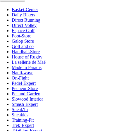
Basket-Center
Daily Bikers
Direct Running
Direct-Volley
Espace Golf
Foot-Store
Galop Store
Golf and co
Handball-Store
House of Rugby
La sellerie de Maé
Made in Paradis
Nauti-wave
On-Fight
Padel-Expert
Pecheur-Store
Pet and Garden
Slowood Interior
Smash-Expert
Sneak'In
Sneakids
Training-Fit
Trek-Expert
Triathlon-Expert