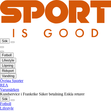
Sök
Fotboll
Lifestyle
Löpning
Ridsport
Vandring
Övriga Sporter
REA
Varumärken
Kundservice i Frankrike
Säker betalning
Enkla returer
Sök
Fotboll
Lifestyle