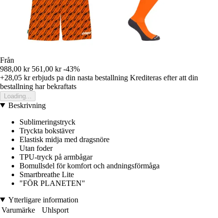
Från
988,00 kr
561,00 kr
-43%
+28,05 kr
erbjuds pa din nasta bestallning
Krediteras efter att din
bestallning har bekraftats
Loading...
Beskrivning
Sublimeringstryck
Tryckta bokstäver
Elastisk midja med dragsnöre
Utan foder
TPU-tryck på armbågar
Bomullsdel för komfort och andningsförmåga
Smartbreathe Lite
"FÖR PLANETEN"
Ytterligare information
Varumärke
Uhlsport