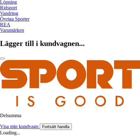
Löpning
Ridsport
Vandring
Övriga Sporter
REA
Varumärken
Lägger till i kundvagnen...
Delsumma
Visa min kundvagn
Fortsätt handla
Loading...