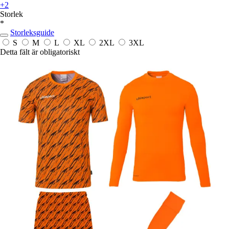
+2
Storlek
*
Storleksguide
S
M
L
XL
2XL
3XL
Detta fält är obligatoriskt