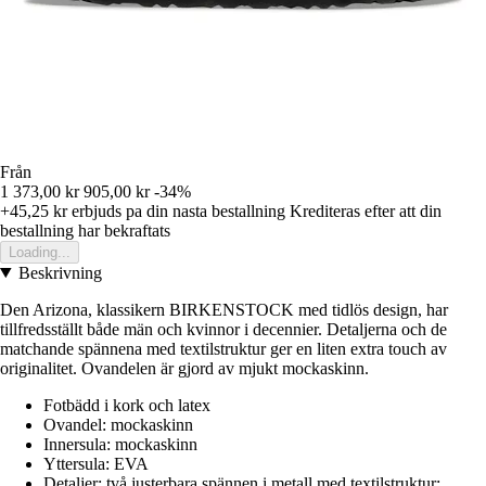
Från
1 373,00 kr
905,00 kr
-34%
+45,25 kr
erbjuds pa din nasta bestallning
Krediteras efter att din
bestallning har bekraftats
Loading...
Beskrivning
Den Arizona, klassikern BIRKENSTOCK med tidlös design, har
tillfredsställt både män och kvinnor i decennier. Detaljerna och de
matchande spännena med textilstruktur ger en liten extra touch av
originalitet. Ovandelen är gjord av mjukt mockaskinn.
Fotbädd i kork och latex
Ovandel: mockaskinn
Innersula: mockaskinn
Yttersula: EVA
Detaljer: två justerbara spännen i metall med textilstruktur;