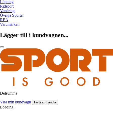
Löpning
Ridsport
Vandring
Övriga Sporter
REA
Varumärken
Lägger till i kundvagnen...
Delsumma
Visa min kundvagn
Fortsätt handla
Loading...