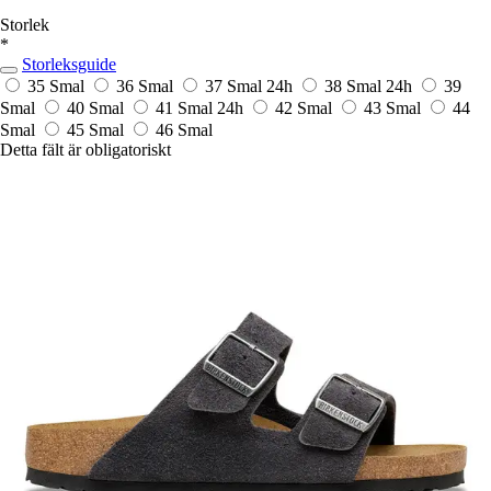
Storlek
*
Storleksguide
35 Smal
36 Smal
37 Smal
24h
38 Smal
24h
39
Smal
40 Smal
41 Smal
24h
42 Smal
43 Smal
44
Smal
45 Smal
46 Smal
Detta fält är obligatoriskt