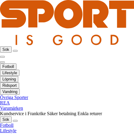
Sök
Fotboll
Lifestyle
Löpning
Ridsport
Vandring
Övriga Sporter
REA
Varumärken
Kundservice i Frankrike
Säker betalning
Enkla returer
Sök
Fotboll
Lifestyle