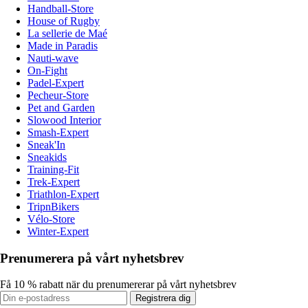
Handball-Store
House of Rugby
La sellerie de Maé
Made in Paradis
Nauti-wave
On-Fight
Padel-Expert
Pecheur-Store
Pet and Garden
Slowood Interior
Smash-Expert
Sneak'In
Sneakids
Training-Fit
Trek-Expert
Triathlon-Expert
TripnBikers
Vélo-Store
Winter-Expert
Prenumerera på vårt nyhetsbrev
Få 10 % rabatt när du prenumererar på vårt nyhetsbrev
Registrera dig