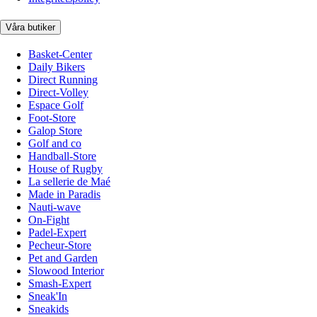
Våra butiker
Basket-Center
Daily Bikers
Direct Running
Direct-Volley
Espace Golf
Foot-Store
Galop Store
Golf and co
Handball-Store
House of Rugby
La sellerie de Maé
Made in Paradis
Nauti-wave
On-Fight
Padel-Expert
Pecheur-Store
Pet and Garden
Slowood Interior
Smash-Expert
Sneak'In
Sneakids