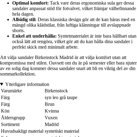
Optimal komfort:
Tack vare deras ergonomiska sula ger dessa
sandaler anpassat stöd för fotvalvet, vilket främjar välbefinnande
hela dagen.
Allsidig stil:
Deras klassiska design gör att de kan bäras med en
mängd olika klädstilar, från luftiga klänningar till avslappnade
shorts.
Enkel att underhålla:
Syntetmaterialet är inte bara hållbart utan
också lätt att rengöra, vilket gör att du kan hålla dina sandaler i
perfekt skick med minimalt arbete.
Att välja sandaler Birkenstock Madrid är att välja komfort utan att
kompromissa med stilen. Oavsett om du är på semester eller bara njuter
av en solig dag kommer dessa sandaler snart att bli en viktig del av din
sommarkollektion.
Ytterligare information
Varumärke
Birkenstock
Färg
syn leo grå taupe
Färg
Brun
Kön
Kvinna
Åldersgrupp
Vuxen
Sortiment
Madrid
Huvudsakligt material
syntetiskt material