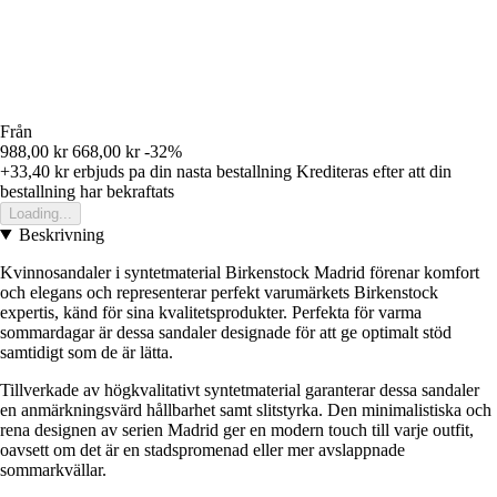
Från
988,00 kr
668,00 kr
-32%
+33,40 kr
erbjuds pa din nasta bestallning
Krediteras efter att din
bestallning har bekraftats
Loading...
Beskrivning
Kvinnosandaler i syntetmaterial Birkenstock Madrid förenar komfort
och elegans och representerar perfekt varumärkets Birkenstock
expertis, känd för sina kvalitetsprodukter. Perfekta för varma
sommardagar är dessa sandaler designade för att ge optimalt stöd
samtidigt som de är lätta.
Tillverkade av högkvalitativt syntetmaterial garanterar dessa sandaler
en anmärkningsvärd hållbarhet samt slitstyrka. Den minimalistiska och
rena designen av serien Madrid ger en modern touch till varje outfit,
oavsett om det är en stadspromenad eller mer avslappnade
sommarkvällar.