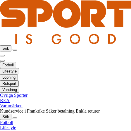
Sök
Fotboll
Lifestyle
Löpning
Ridsport
Vandring
Övriga Sporter
REA
Varumärken
Kundservice i Frankrike
Säker betalning
Enkla returer
Sök
Fotboll
Lifestyle