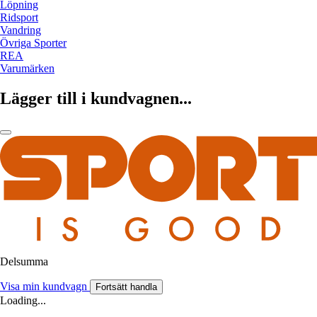
Löpning
Ridsport
Vandring
Övriga Sporter
REA
Varumärken
Lägger till i kundvagnen...
Delsumma
Visa min kundvagn
Fortsätt handla
Loading...