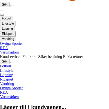
Sök
Fotboll
Lifestyle
Löpning
Ridsport
Vandring
Övriga Sporter
REA
Varumärken
Kundservice i Frankrike
Säker betalning
Enkla returer
Sök
Fotboll
Lifestyle
Löpning
Ridsport
Vandring
Övriga Sporter
REA
Varumärken
Lägger till i kundvagnen...