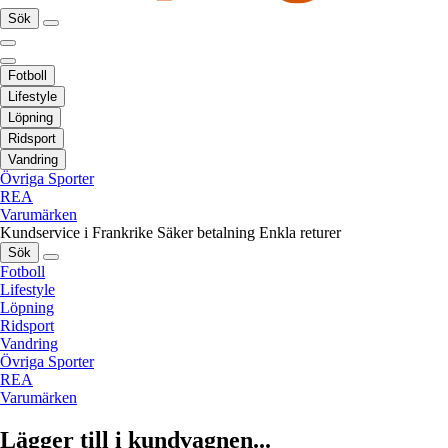
Sök
Fotboll
Lifestyle
Löpning
Ridsport
Vandring
Övriga Sporter
REA
Varumärken
Kundservice i Frankrike
Säker betalning
Enkla returer
Sök
Fotboll
Lifestyle
Löpning
Ridsport
Vandring
Övriga Sporter
REA
Varumärken
Lägger till i kundvagnen...