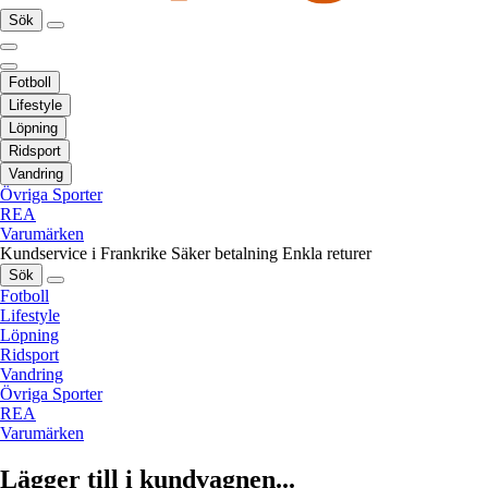
Sök
Fotboll
Lifestyle
Löpning
Ridsport
Vandring
Övriga Sporter
REA
Varumärken
Kundservice i Frankrike
Säker betalning
Enkla returer
Sök
Fotboll
Lifestyle
Löpning
Ridsport
Vandring
Övriga Sporter
REA
Varumärken
Lägger till i kundvagnen...