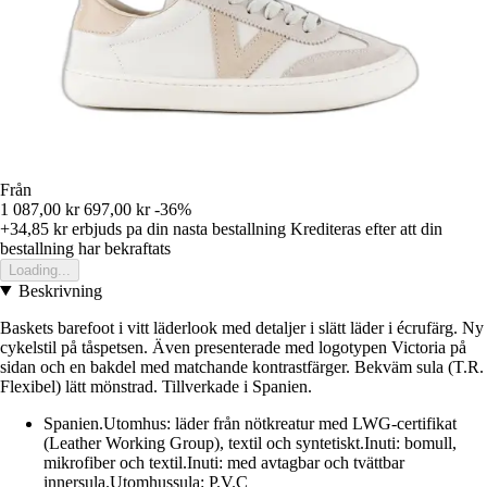
Från
1 087,00 kr
697,00 kr
-36%
+34,85 kr
erbjuds pa din nasta bestallning
Krediteras efter att din
bestallning har bekraftats
Loading...
Beskrivning
Baskets barefoot i vitt läderlook med detaljer i slätt läder i écrufärg. Ny
cykelstil på tåspetsen. Även presenterade med logotypen Victoria på
sidan och en bakdel med matchande kontrastfärger. Bekväm sula (T.R.
Flexibel) lätt mönstrad. Tillverkade i Spanien.
Spanien.Utomhus: läder från nötkreatur med LWG-certifikat
(Leather Working Group), textil och syntetiskt.Inuti: bomull,
mikrofiber och textil.Inuti: med avtagbar och tvättbar
innersula.Utomhussula: P.V.C