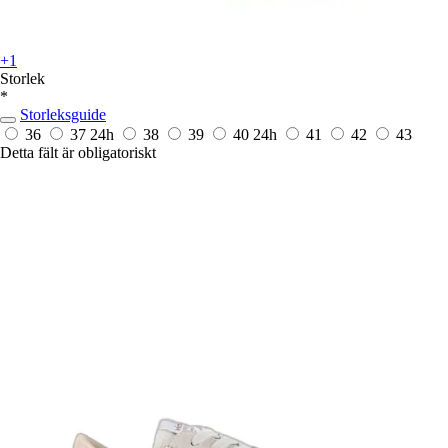
+1
Storlek
*
Storleksguide
36
37
24h
38
39
40
24h
41
42
43
Detta fält är obligatoriskt