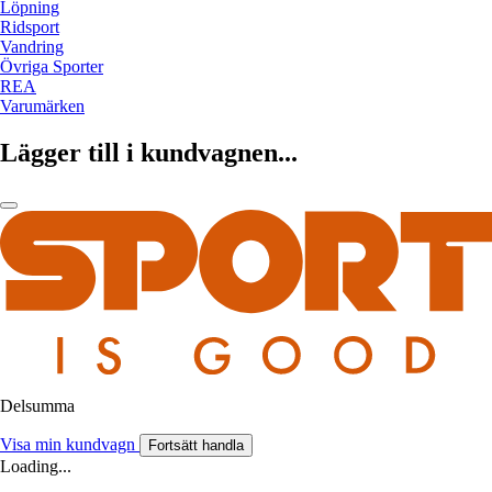
Löpning
Ridsport
Vandring
Övriga Sporter
REA
Varumärken
Lägger till i kundvagnen...
Delsumma
Visa min kundvagn
Fortsätt handla
Loading...