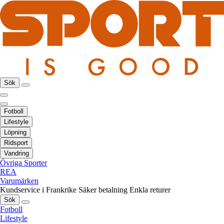
Sök
Fotboll
Lifestyle
Löpning
Ridsport
Vandring
Övriga Sporter
REA
Varumärken
Kundservice i Frankrike
Säker betalning
Enkla returer
Sök
Fotboll
Lifestyle