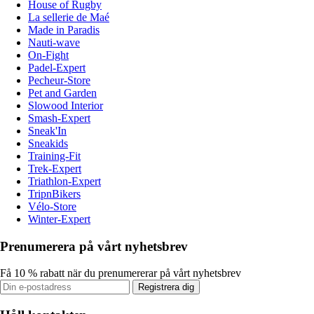
House of Rugby
La sellerie de Maé
Made in Paradis
Nauti-wave
On-Fight
Padel-Expert
Pecheur-Store
Pet and Garden
Slowood Interior
Smash-Expert
Sneak'In
Sneakids
Training-Fit
Trek-Expert
Triathlon-Expert
TripnBikers
Vélo-Store
Winter-Expert
Prenumerera på vårt nyhetsbrev
Få 10 % rabatt när du prenumererar på vårt nyhetsbrev
Registrera dig