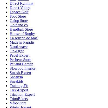
Direct Running
Direct-Volley
Espace Golf
Foot-Store
Galop Store
Golf and co
Handball-Store
House of Rugby
La sellerie de Maé
Made in Paradis
Nauti-wave
On-Fight
Padel-Expert
Pecheur-Store
Pet and Garden
Slowood Interior
Smash-Expert
Sneak'In
Sneakids
Training-Fit
Trek-Expert
Triathlon-Expert
TripnBikers
Vélo-Store
Winter-Expert