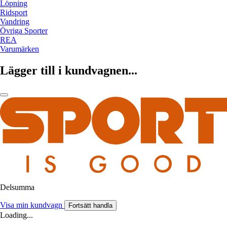
Löpning
Ridsport
Vandring
Övriga Sporter
REA
Varumärken
Lägger till i kundvagnen...
Delsumma
Visa min kundvagn
Fortsätt handla
Loading...