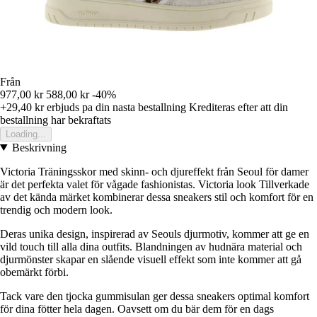
Från
977,00 kr
588,00 kr
-40%
+29,40 kr
erbjuds pa din nasta bestallning
Krediteras efter att din
bestallning har bekraftats
Loading...
Beskrivning
Victoria Träningsskor med skinn- och djureffekt från Seoul för damer
är det perfekta valet för vågade fashionistas. Victoria look Tillverkade
av det kända märket kombinerar dessa sneakers stil och komfort för en
trendig och modern look.
Deras unika design, inspirerad av Seouls djurmotiv, kommer att ge en
vild touch till alla dina outfits. Blandningen av hudnära material och
djurmönster skapar en slående visuell effekt som inte kommer att gå
obemärkt förbi.
Tack vare den tjocka gummisulan ger dessa sneakers optimal komfort
för dina fötter hela dagen. Oavsett om du bär dem för en dags