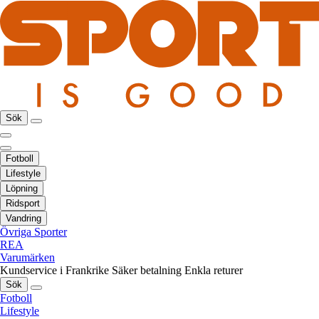
Sök
Fotboll
Lifestyle
Löpning
Ridsport
Vandring
Övriga Sporter
REA
Varumärken
Kundservice i Frankrike
Säker betalning
Enkla returer
Sök
Fotboll
Lifestyle