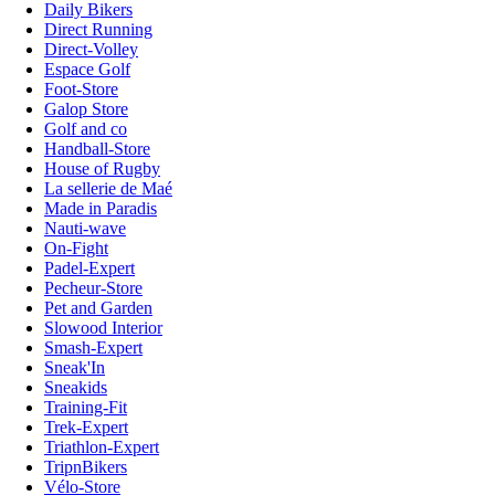
Daily Bikers
Direct Running
Direct-Volley
Espace Golf
Foot-Store
Galop Store
Golf and co
Handball-Store
House of Rugby
La sellerie de Maé
Made in Paradis
Nauti-wave
On-Fight
Padel-Expert
Pecheur-Store
Pet and Garden
Slowood Interior
Smash-Expert
Sneak'In
Sneakids
Training-Fit
Trek-Expert
Triathlon-Expert
TripnBikers
Vélo-Store