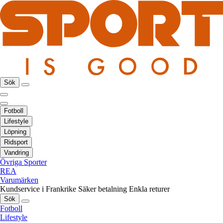
Sök
Fotboll
Lifestyle
Löpning
Ridsport
Vandring
Övriga Sporter
REA
Varumärken
Kundservice i Frankrike
Säker betalning
Enkla returer
Sök
Fotboll
Lifestyle