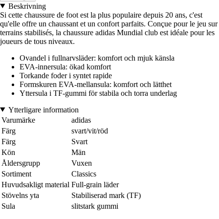
Beskrivning
Si cette chaussure de foot est la plus populaire depuis 20 ans, c'est
qu'elle offre un chaussant et un confort parfaits. Conçue pour le jeu sur
terrains stabilisés, la chaussure adidas Mundial club est idéale pour les
joueurs de tous niveaux.
Ovandel i fullnarvsläder: komfort och mjuk känsla
EVA-innersula: ökad komfort
Torkande foder i syntet rapide
Formskuren EVA-mellansula: komfort och lätthet
Yttersula i TF-gummi för stabila och torra underlag
Ytterligare information
Varumärke
adidas
Färg
svart/vit/röd
Färg
Svart
Kön
Män
Åldersgrupp
Vuxen
Sortiment
Classics
Huvudsakligt material
Full-grain läder
Stövelns yta
Stabiliserad mark (TF)
Sula
slitstark gummi