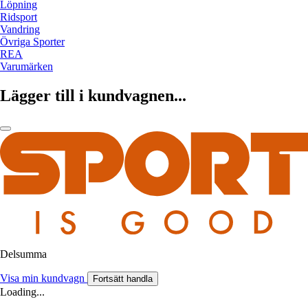
Löpning
Ridsport
Vandring
Övriga Sporter
REA
Varumärken
Lägger till i kundvagnen...
Delsumma
Visa min kundvagn
Fortsätt handla
Loading...