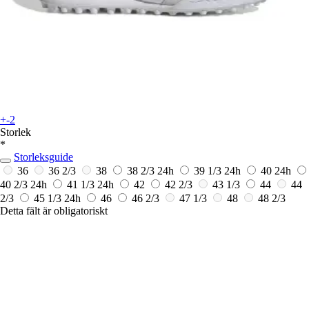
+-2
Storlek
*
Storleksguide
36
36 2/3
38
38 2/3
24h
39 1/3
24h
40
24h
40 2/3
24h
41 1/3
24h
42
42 2/3
43 1/3
44
44
2/3
45 1/3
24h
46
46 2/3
47 1/3
48
48 2/3
Detta fält är obligatoriskt