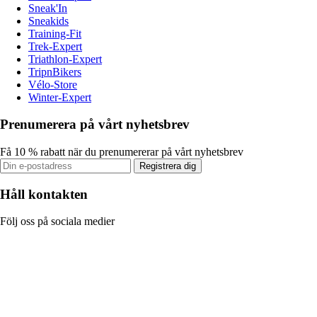
Sneak'In
Sneakids
Training-Fit
Trek-Expert
Triathlon-Expert
TripnBikers
Vélo-Store
Winter-Expert
Prenumerera på vårt nyhetsbrev
Få 10 % rabatt när du prenumererar på vårt nyhetsbrev
Registrera dig
Håll kontakten
Följ oss på sociala medier