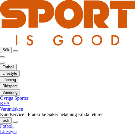
Sök
Fotboll
Lifestyle
Löpning
Ridsport
Vandring
Övriga Sporter
REA
Varumärken
Kundservice i Frankrike
Säker betalning
Enkla returer
Sök
Fotboll
Lifestyle