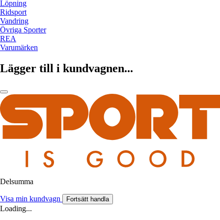
Löpning
Ridsport
Vandring
Övriga Sporter
REA
Varumärken
Lägger till i kundvagnen...
Delsumma
Visa min kundvagn
Fortsätt handla
Loading...