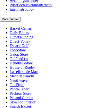
Betalningsmetoder
Priser och leveransalternativ
Integritetspolicy
Våra butiker
Basket-Center
Daily Bikers
Direct Running
Direct-Volley
Espace Golf
Foot-Store
Galop Store
Golf and co
Handball-Store
House of Rugby
La sellerie de Maé
Made in Paradis
Nauti-wave
On-Fight
Padel-Expert
Pecheur-Store
Pet and Garden
Slowood Interior
Smash-Expert