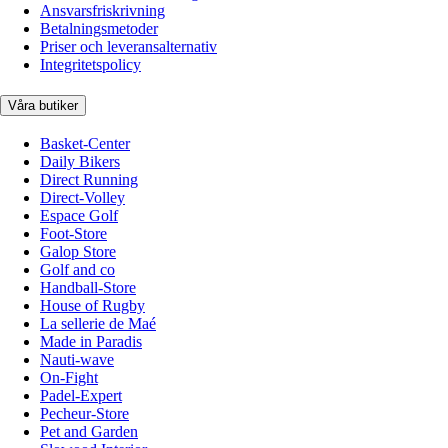
Ansvarsfriskrivning
Betalningsmetoder
Priser och leveransalternativ
Integritetspolicy
Våra butiker
Basket-Center
Daily Bikers
Direct Running
Direct-Volley
Espace Golf
Foot-Store
Galop Store
Golf and co
Handball-Store
House of Rugby
La sellerie de Maé
Made in Paradis
Nauti-wave
On-Fight
Padel-Expert
Pecheur-Store
Pet and Garden