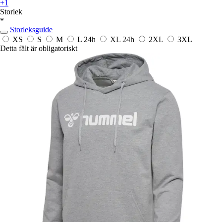
+1
Storlek
*
Storleksguide
XS
S
M
L
24h
XL
24h
2XL
3XL
Detta fält är obligatoriskt