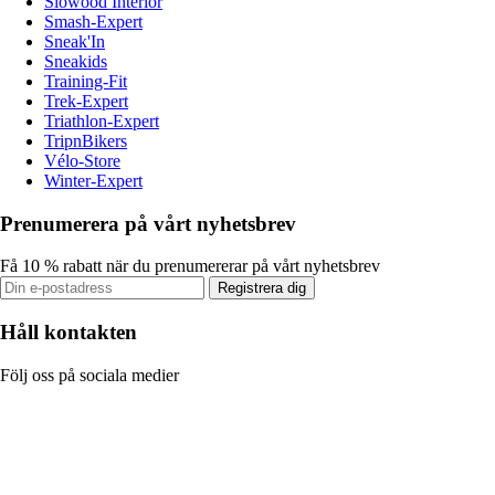
Slowood Interior
Smash-Expert
Sneak'In
Sneakids
Training-Fit
Trek-Expert
Triathlon-Expert
TripnBikers
Vélo-Store
Winter-Expert
Prenumerera på vårt nyhetsbrev
Få 10 % rabatt när du prenumererar på vårt nyhetsbrev
Registrera dig
Håll kontakten
Följ oss på sociala medier