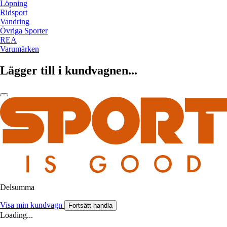
Löpning
Ridsport
Vandring
Övriga Sporter
REA
Varumärken
Lägger till i kundvagnen...
Delsumma
Visa min kundvagn
Fortsätt handla
Loading...