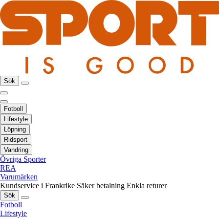
Sök
Fotboll
Lifestyle
Löpning
Ridsport
Vandring
Övriga Sporter
REA
Varumärken
Kundservice i Frankrike
Säker betalning
Enkla returer
Sök
Fotboll
Lifestyle