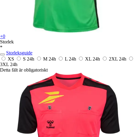
+0
Storlek
*
Storleksguide
XS
S
24h
M
24h
L
24h
XL
24h
2XL
24h
3XL
24h
Detta fält är obligatoriskt