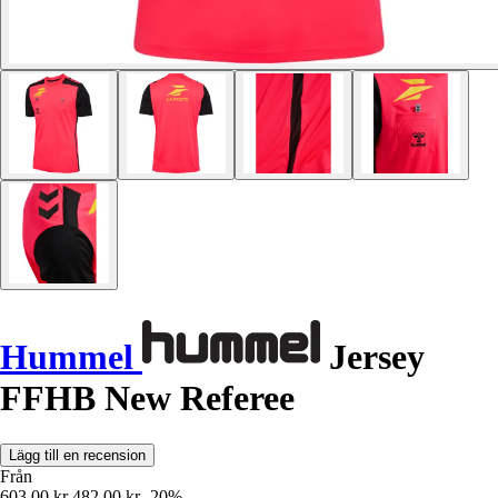
Hummel
Jersey
FFHB New Referee
Lägg till en recension
Från
603,00 kr
482,00 kr
-20%