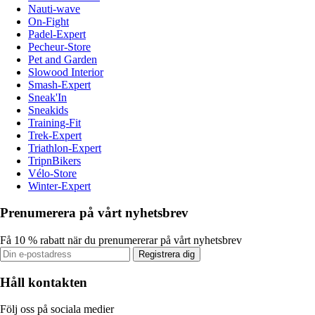
Nauti-wave
On-Fight
Padel-Expert
Pecheur-Store
Pet and Garden
Slowood Interior
Smash-Expert
Sneak'In
Sneakids
Training-Fit
Trek-Expert
Triathlon-Expert
TripnBikers
Vélo-Store
Winter-Expert
Prenumerera på vårt nyhetsbrev
Få 10 % rabatt när du prenumererar på vårt nyhetsbrev
Registrera dig
Håll kontakten
Följ oss på sociala medier