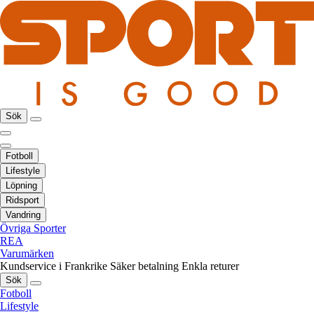
Sök
Fotboll
Lifestyle
Löpning
Ridsport
Vandring
Övriga Sporter
REA
Varumärken
Kundservice i Frankrike
Säker betalning
Enkla returer
Sök
Fotboll
Lifestyle