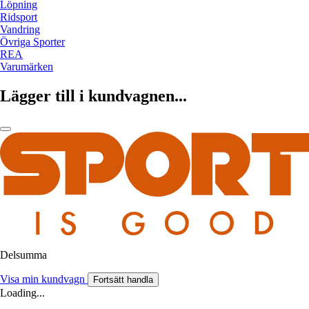
Löpning
Ridsport
Vandring
Övriga Sporter
REA
Varumärken
Lägger till i kundvagnen...
Delsumma
Visa min kundvagn
Fortsätt handla
Loading...