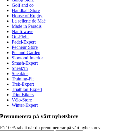
Golf and co
Handball-Store
House of Rugby
La sellerie de Maé
Made in Paradis
Nauti-wave
On-Fight
Padel-Expert
Pecheur-Store
Pet and Garden
Slowood Interior
Smash-Expert
Sneak'In
Sneakids
Training-Fit
Trek-Expert
Triathlon-Expert
TripnBikers
Vélo-Store
Winter-Expert
Prenumerera på vårt nyhetsbrev
Få 10 % rabatt när du prenumererar på vårt nyhetsbrev