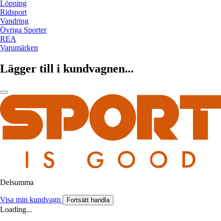
Löpning
Ridsport
Vandring
Övriga Sporter
REA
Varumärken
Lägger till i kundvagnen...
Delsumma
Visa min kundvagn
Fortsätt handla
Loading...