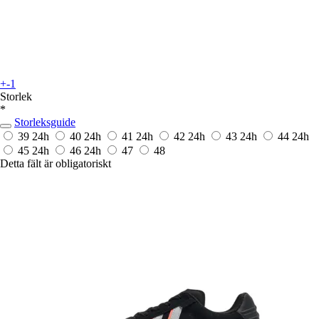
+-1
Storlek
*
Storleksguide
39
24h
40
24h
41
24h
42
24h
43
24h
44
24h
45
24h
46
24h
47
48
Detta fält är obligatoriskt