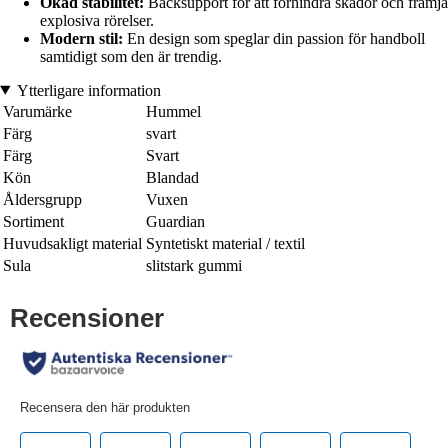
Ökad stabilitet:
Backsupport för att förhindra skador och främja
explosiva rörelser.
Modern stil:
En design som speglar din passion för handboll
samtidigt som den är trendig.
Ytterligare information
Varumärke
Hummel
Färg
svart
Färg
Svart
Kön
Blandad
Åldersgrupp
Vuxen
Sortiment
Guardian
Huvudsakligt material
Syntetiskt material / textil
Sula
slitstark gummi