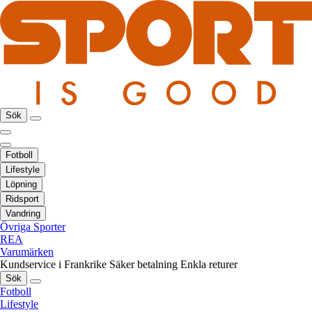
Sök
Fotboll
Lifestyle
Löpning
Ridsport
Vandring
Övriga Sporter
REA
Varumärken
Kundservice i Frankrike
Säker betalning
Enkla returer
Sök
Fotboll
Lifestyle