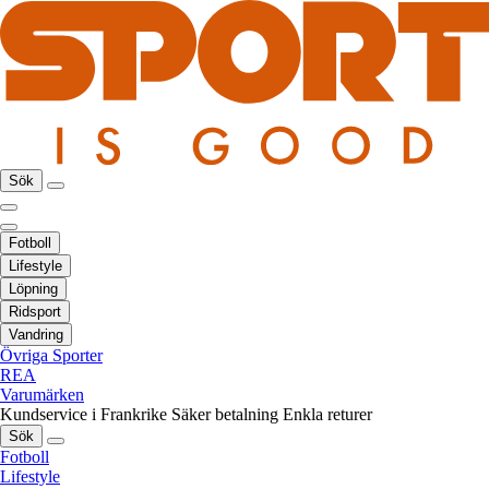
Sök
Fotboll
Lifestyle
Löpning
Ridsport
Vandring
Övriga Sporter
REA
Varumärken
Kundservice i Frankrike
Säker betalning
Enkla returer
Sök
Fotboll
Lifestyle