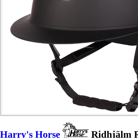
Harry's Horse
Ridhjälm R