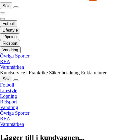
Sök
Fotboll
Lifestyle
Löpning
Ridsport
Vandring
Övriga Sporter
REA
Varumärken
Kundservice i Frankrike
Säker betalning
Enkla returer
Sök
Fotboll
Lifestyle
Löpning
Ridsport
Vandring
Övriga Sporter
REA
Varumärken
Lägger till i kundvagnen...