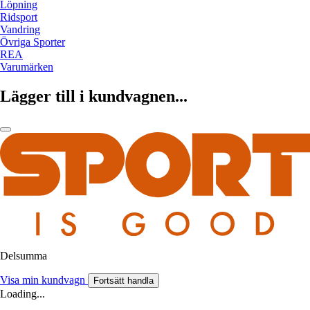
Löpning
Ridsport
Vandring
Övriga Sporter
REA
Varumärken
Lägger till i kundvagnen...
Delsumma
Visa min kundvagn
Fortsätt handla
Loading...