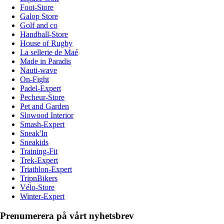
Foot-Store
Galop Store
Golf and co
Handball-Store
House of Rugby
La sellerie de Maé
Made in Paradis
Nauti-wave
On-Fight
Padel-Expert
Pecheur-Store
Pet and Garden
Slowood Interior
Smash-Expert
Sneak'In
Sneakids
Training-Fit
Trek-Expert
Triathlon-Expert
TripnBikers
Vélo-Store
Winter-Expert
Prenumerera på vårt nyhetsbrev