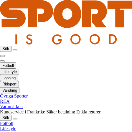
Sök
Fotboll
Lifestyle
Löpning
Ridsport
Vandring
Övriga Sporter
REA
Varumärken
Kundservice i Frankrike
Säker betalning
Enkla returer
Sök
Fotboll
Lifestyle