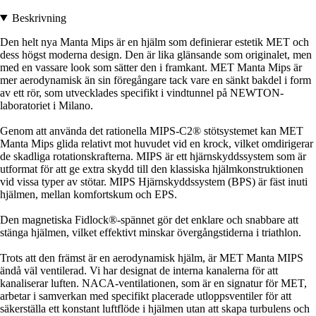
Beskrivning
Den helt nya Manta Mips är en hjälm som definierar estetik MET och
dess högst moderna design. Den är lika glänsande som originalet, men
med en vassare look som sätter den i framkant. MET Manta Mips är
mer aerodynamisk än sin föregångare tack vare en sänkt bakdel i form
av ett rör, som utvecklades specifikt i vindtunnel på NEWTON-
laboratoriet i Milano.
Genom att använda det rationella MIPS-C2® stötsystemet kan MET
Manta Mips glida relativt mot huvudet vid en krock, vilket omdirigerar
de skadliga rotationskrafterna. MIPS är ett hjärnskyddssystem som är
utformat för att ge extra skydd till den klassiska hjälmkonstruktionen
vid vissa typer av stötar. MIPS Hjärnskyddssystem (BPS) är fäst inuti
hjälmen, mellan komfortskum och EPS.
Den magnetiska Fidlock®-spännet gör det enklare och snabbare att
stänga hjälmen, vilket effektivt minskar övergångstiderna i triathlon.
Trots att den främst är en aerodynamisk hjälm, är MET Manta MIPS
ändå väl ventilerad. Vi har designat de interna kanalerna för att
kanaliserar luften. NACA-ventilationen, som är en signatur för MET,
arbetar i samverkan med specifikt placerade utloppsventiler för att
säkerställa ett konstant luftflöde i hjälmen utan att skapa turbulens och