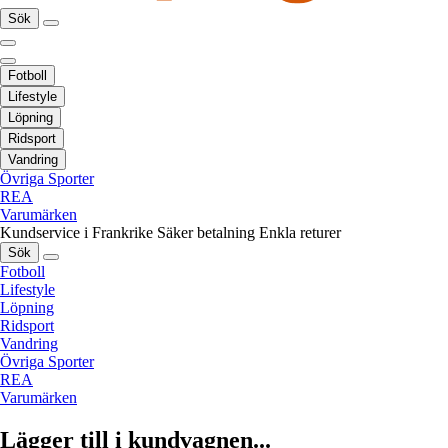
Sök
Fotboll
Lifestyle
Löpning
Ridsport
Vandring
Övriga Sporter
REA
Varumärken
Kundservice i Frankrike
Säker betalning
Enkla returer
Sök
Fotboll
Lifestyle
Löpning
Ridsport
Vandring
Övriga Sporter
REA
Varumärken
Lägger till i kundvagnen...