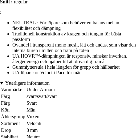
Snitt :
regular
:
NEUTRAL : För löpare som behöver en balans mellan
flexibilitet och dämpning
Traditionell konstruktion av kragen och tungan för bästa
passform
Ovandel i transparent mono mesh, lätt och andas, som visar den
interna buren i mitten och fram på foten
UA HOVR™-dämpningen är responsiv, minskar inverkan,
återger energi och hjälper till att driva dig framåt
Gummiyttersula i hela längden för grepp och hållbarhet
UA löparskor Velociti Pace för män
Ytterligare information
Varumärke
Under Armour
Färg
svart/svart/svart
Färg
Svart
Kön
Män
Åldersgrupp
Vuxen
Sortiment
Velociti
Drop
8 mm
Stabilitet
Neutre