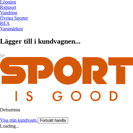
Löpning
Ridsport
Vandring
Övriga Sporter
REA
Varumärken
Lägger till i kundvagnen...
Delsumma
Visa min kundvagn
Fortsätt handla
Loading...