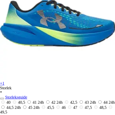
+1
Storlek
*
Storleksguide
40
40,5
41
24h
42
24h
42,5
43
24h
44
24h
44,5
24h
45
24h
45,5
46
47
47,5
48,5
49,5