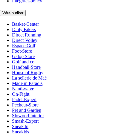
Integritetspolicy
Våra butiker
Basket-Center
Daily Bikers
Direct Running
Direct-Volley
Espace Golf
Foot-Store
Galop Store
Golf and co
Handball-Store
House of Rugby
La sellerie de Maé
Made in Paradis
Nauti-wave
On-Fight
Padel-Expert
Pecheur-Store
Pet and Garden
Slowood Interior
Smash-Expert
Sneak'In
Sneakids