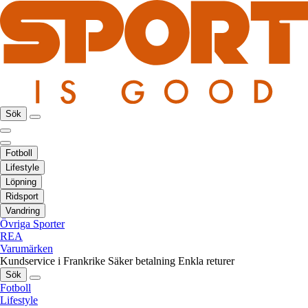
Sök
Fotboll
Lifestyle
Löpning
Ridsport
Vandring
Övriga Sporter
REA
Varumärken
Kundservice i Frankrike
Säker betalning
Enkla returer
Sök
Fotboll
Lifestyle